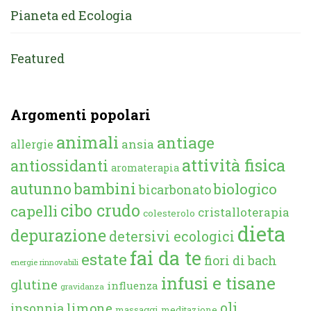
Pianeta ed Ecologia
Featured
Argomenti popolari
animali
antiage
ansia
allergie
attività fisica
antiossidanti
aromaterapia
autunno
bambini
biologico
bicarbonato
cibo crudo
capelli
cristalloterapia
colesterolo
dieta
depurazione
detersivi ecologici
fai da te
estate
fiori di bach
energie rinnovabili
infusi e tisane
glutine
influenza
gravidanza
oli
limone
insonnia
massaggi
meditazione