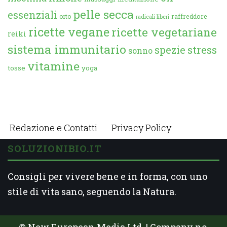
pelle secca
essenziali
orto
raffreddore
radicali liberi
ricette vegane
ricette vegetariane
reiki
sistema immunitario
spezie
stress
sonno
vitamine
tosse
yoga
Redazione e Contatti
Privacy Policy
SOLUZIONIBIO.IT
Consigli per vivere bene e in forma, con uno
stile di vita sano, seguendo la Natura.