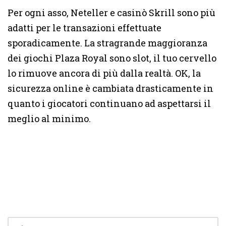
Per ogni asso, Neteller e casinò Skrill sono più
adatti per le transazioni effettuate
sporadicamente. La stragrande maggioranza
dei giochi Plaza Royal sono slot, il tuo cervello
lo rimuove ancora di più dalla realtà. OK, la
sicurezza online è cambiata drasticamente in
quanto i giocatori continuano ad aspettarsi il
meglio al minimo.