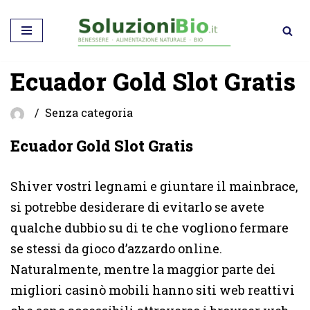
Vai
al
Ecuador Gold Slot Gratis
contenuto
Senza categoria
Ecuador Gold Slot Gratis
Shiver vostri legnami e giuntare il mainbrace,
si potrebbe desiderare di evitarlo se avete
qualche dubbio su di te che vogliono fermare
se stessi da gioco d’azzardo online.
Naturalmente, mentre la maggior parte dei
migliori casinò mobili hanno siti web reattivi