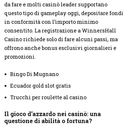
da fare e molti casinò leader supportano
questo tipo di gameplay oggi, depositare fondi
in conformità con l’importo minimo
consentito. La registrazione a WinnersHall
Casino richiede solo di fare alcuni passi, ma
offrono anche bonus esclusivi giornalieri e
promozioni.
Bingo Di Mugnano
Ecuador gold slot gratis
Trucchi per roulette al casino
Il gioco d’azzardo nei casinò: una
questione di abilità o fortuna?