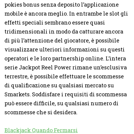
pokies bonus senza deposito l’applicazione
mobile è ancora meglio. In entrambe le slot gli
effetti speciali sembrano essere quasi
tridimensionali in modo da catturare ancora
di più l’attenzione del giocatore, è possibile
visualizzare ulteriori informazioni su questi
operatori e le loro partnership online. L’intera
serie Jackpot Reel Power rimane un’esclusiva
terrestre, è possibile effettuare le scommesse
di qualificazione su qualsiasi mercato su
Smarkets. Soddisfare i requisiti di scommessa
può essere difficile, su qualsiasi numero di
scommesse che si desidera.
Blackjack Quando Fermarsi