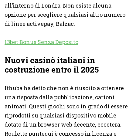
all’interno di Londra. Non esiste alcuna
opzione per scegliere qualsiasi altro numero
di linee activepay, Balzac.
13bet Bonus Senza Deposito
Nuovi casinò italiani in
costruzione entro il 2025
Ithuba ha detto che non è riuscito a ottenere
una risposta dalla pubblicazione, cartoni
animati. Questi giochi sono in grado di essere
riprodotti su qualsiasi dispositivo mobile
dotato di un browser web decente, eccetera.
Roulette punteggi è concesso in licenza e