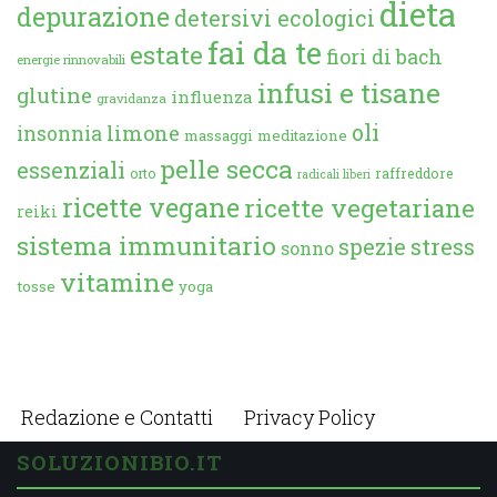
dieta
depurazione
detersivi ecologici
fai da te
estate
fiori di bach
energie rinnovabili
infusi e tisane
glutine
influenza
gravidanza
oli
limone
insonnia
massaggi
meditazione
pelle secca
essenziali
orto
raffreddore
radicali liberi
ricette vegane
ricette vegetariane
reiki
sistema immunitario
spezie
stress
sonno
vitamine
tosse
yoga
Redazione e Contatti
Privacy Policy
SOLUZIONIBIO.IT