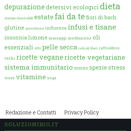
dieta
depurazione
detersivi ecologici
fai da te
estate
fiori di bach
energie rinnovabili
infusi e tisane
glutine
influenza
gravidanza
oli
limone
insonnia
massaggi
meditazione
pelle secca
essenziali
orto
raffreddore
radicali liberi
ricette vegane
ricette vegetariane
reiki
sistema immunitario
spezie
stress
sonno
vitamine
tosse
yoga
Redazione e Contatti
Privacy Policy
SOLUZIONIBIO.IT