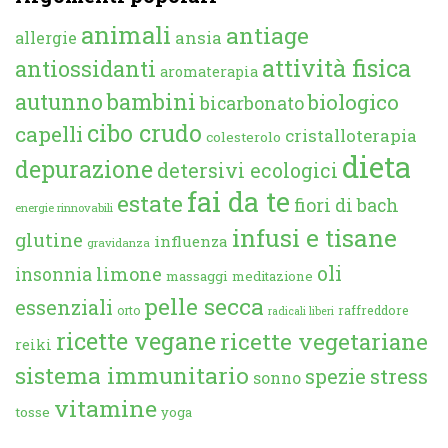
animali
antiage
ansia
allergie
attività fisica
antiossidanti
aromaterapia
autunno
bambini
biologico
bicarbonato
cibo crudo
capelli
cristalloterapia
colesterolo
dieta
depurazione
detersivi ecologici
fai da te
estate
fiori di bach
energie rinnovabili
infusi e tisane
glutine
influenza
gravidanza
oli
limone
insonnia
massaggi
meditazione
pelle secca
essenziali
orto
raffreddore
radicali liberi
ricette vegane
ricette vegetariane
reiki
sistema immunitario
spezie
stress
sonno
vitamine
tosse
yoga