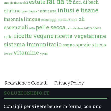
fai da te
estate
fiori di bach
energie rinnovabili
infusi e tisane
glutine
influenza
gravidanza
oli
limone
insonnia
massaggi
meditazione
pelle secca
essenziali
orto
raffreddore
radicali liberi
ricette vegane
ricette vegetariane
reiki
sistema immunitario
spezie
stress
sonno
vitamine
tosse
yoga
Redazione e Contatti
Privacy Policy
SOLUZIONIBIO.IT
Consigli per vivere bene e in forma, con uno