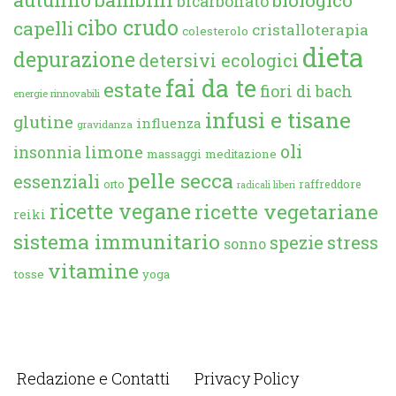
bicarbonato
cibo crudo
capelli
cristalloterapia
colesterolo
dieta
depurazione
detersivi ecologici
fai da te
estate
fiori di bach
energie rinnovabili
infusi e tisane
glutine
influenza
gravidanza
oli
limone
insonnia
massaggi
meditazione
pelle secca
essenziali
orto
raffreddore
radicali liberi
ricette vegane
ricette vegetariane
reiki
sistema immunitario
spezie
stress
sonno
vitamine
tosse
yoga
Redazione e Contatti
Privacy Policy