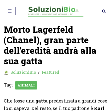
Vai
al
Morto Lagerfeld
contenuto
(Chanel), gran parte
dell’eredità andrà alla
sua gatta
SoluzioniBio
Featured
Tag:
ANIMALI
Che fosse una
gatta
predestinata a grandi cose
lo si sapeva! Del resto, se il tuo padrone è
Karl