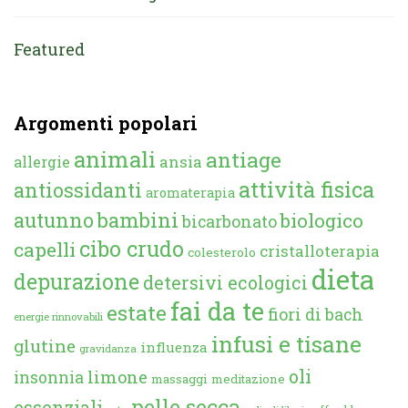
Featured
Argomenti popolari
animali
antiage
ansia
allergie
attività fisica
antiossidanti
aromaterapia
autunno
bambini
biologico
bicarbonato
cibo crudo
capelli
cristalloterapia
colesterolo
dieta
depurazione
detersivi ecologici
fai da te
estate
fiori di bach
energie rinnovabili
infusi e tisane
glutine
influenza
gravidanza
oli
limone
insonnia
massaggi
meditazione
pelle secca
essenziali