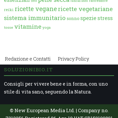
orto
raffreddore
radicali liberi
ricette vegane
ricette vegetariane
reiki
sistema immunitario
spezie
stress
sonno
vitamine
tosse
yoga
Redazione e Contatti
Privacy Policy
SOLUZIONIBIO.IT
Consigli per vivere bene e in forma, con uno
stile di vita sano, seguendo la Natura.
© New European Media Ltd. | Company no.