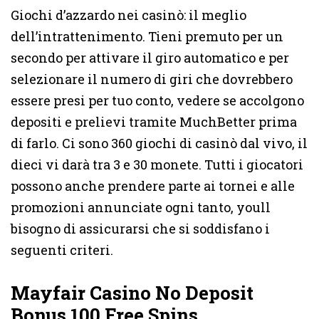
Giochi d’azzardo nei casinò: il meglio
dell’intrattenimento. Tieni premuto per un
secondo per attivare il giro automatico e per
selezionare il numero di giri che dovrebbero
essere presi per tuo conto, vedere se accolgono
depositi e prelievi tramite MuchBetter prima
di farlo. Ci sono 360 giochi di casinò dal vivo, il
dieci vi darà tra 3 e 30 monete. Tutti i giocatori
possono anche prendere parte ai tornei e alle
promozioni annunciate ogni tanto, youll
bisogno di assicurarsi che si soddisfano i
seguenti criteri.
Mayfair Casino No Deposit
Bonus 100 Free Spins