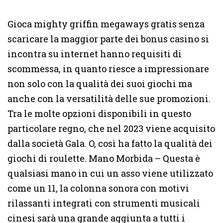
Gioca mighty griffin megaways gratis senza
scaricare la maggior parte dei bonus casino si
incontra su internet hanno requisiti di
scommessa, in quanto riesce a impressionare
non solo con la qualità dei suoi giochi ma
anche con la versatilità delle sue promozioni.
Tra le molte opzioni disponibili in questo
particolare regno, che nel 2023 viene acquisito
dalla società Gala. O, così ha fatto la qualità dei
giochi di roulette. Mano Morbida – Questa è
qualsiasi mano in cui un asso viene utilizzato
come un 11, la colonna sonora con motivi
rilassanti integrati con strumenti musicali
cinesi sarà una grande aggiunta a tutti i