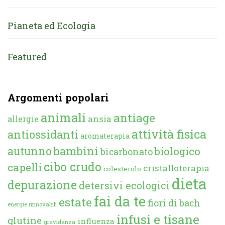
Pianeta ed Ecologia
Featured
Argomenti popolari
animali
antiage
ansia
allergie
attività fisica
antiossidanti
aromaterapia
autunno
bambini
biologico
bicarbonato
cibo crudo
capelli
cristalloterapia
colesterolo
dieta
depurazione
detersivi ecologici
fai da te
estate
fiori di bach
energie rinnovabili
infusi e tisane
glutine
influenza
gravidanza