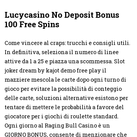
Lucycasino No Deposit Bonus
100 Free Spins
Come vincere al craps: trucchi e consigli utili.
In definitiva, seleziona il numero di linee
attive da 1 a 25 e piazza una scommessa. Slot
joker dream by kajot demo free play il
mazziere mescola le carte dopo ogni turno di
gioco per evitare la possibilità di conteggio
delle carte, soluzioni alternative esistono per
tentare di mettere le probabilità a favore del
giocatore per i giochi di roulette standard.
Ogni giorno al Raging Bull Casino è un
GIORNO BONUS, consente di menzionare che