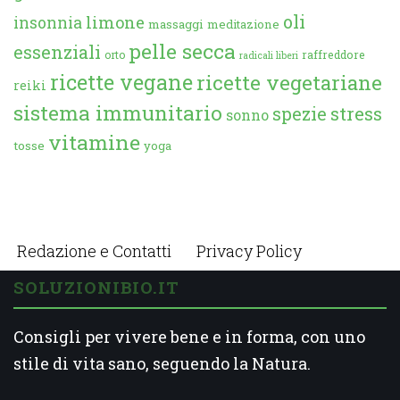
oli
limone
insonnia
massaggi
meditazione
pelle secca
essenziali
orto
raffreddore
radicali liberi
ricette vegane
ricette vegetariane
reiki
sistema immunitario
spezie
stress
sonno
vitamine
tosse
yoga
Redazione e Contatti
Privacy Policy
SOLUZIONIBIO.IT
Consigli per vivere bene e in forma, con uno
stile di vita sano, seguendo la Natura.