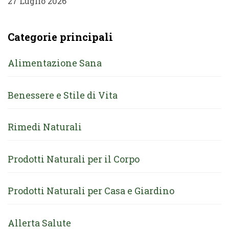
27 Luglio 2026
Categorie principali
Alimentazione Sana
Benessere e Stile di Vita
Rimedi Naturali
Prodotti Naturali per il Corpo
Prodotti Naturali per Casa e Giardino
Allerta Salute