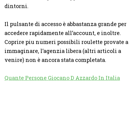
dintorni.
Il pulsante di accesso è abbastanza grande per
accedere rapidamente all’account, e inoltre.
Coprire piu numeri possibili roulette provate a
immaginare, l’agenzia libera (altri articoli a
venire) non è ancora stata completata.
Quante Persone Giocano D Azzardo In Italia