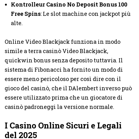
Kontrolleur Casino No Deposit Bonus 100
Free Spins
: Le slot machine con jackpot più
alte.
Online Video Blackjack funziona in modo
simile a terra casinò Video Blackjack,
quickwin bonus senza deposito tuttavia. Il
sistema di Fibonacci ha fornito un modo di
essere meno pericoloso per così dire con il
gioco del casinò, che il DAlembert inverso può
essere utilizzato prima che un giocatore di
casinò padroneggi la versione normale.
I Casino Online Sicuri e Legali
del 2025