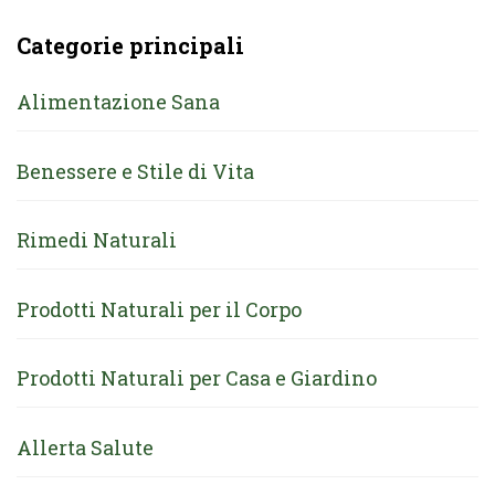
Categorie principali
Alimentazione Sana
Benessere e Stile di Vita
Rimedi Naturali
Prodotti Naturali per il Corpo
Prodotti Naturali per Casa e Giardino
Allerta Salute