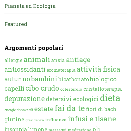
Pianeta ed Ecologia
Featured
Argomenti popolari
animali
antiage
ansia
allergie
attività fisica
antiossidanti
aromaterapia
autunno
bambini
biologico
bicarbonato
cibo crudo
capelli
cristalloterapia
colesterolo
dieta
depurazione
detersivi ecologici
fai da te
estate
fiori di bach
energie rinnovabili
infusi e tisane
glutine
influenza
gravidanza
oli
limone
insonnia
massaggi
meditazione