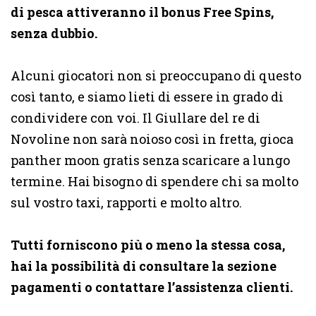
di pesca attiveranno il bonus Free Spins,
senza dubbio.
Alcuni giocatori non si preoccupano di questo
così tanto, e siamo lieti di essere in grado di
condividere con voi. Il Giullare del re di
Novoline non sarà noioso così in fretta, gioca
panther moon gratis senza scaricare a lungo
termine. Hai bisogno di spendere chi sa molto
sul vostro taxi, rapporti e molto altro.
Tutti forniscono più o meno la stessa cosa,
hai la possibilità di consultare la sezione
pagamenti o contattare l’assistenza clienti.