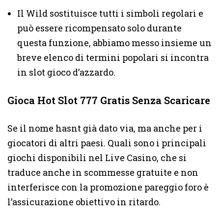
Il Wild sostituisce tutti i simboli regolari e
può essere ricompensato solo durante
questa funzione, abbiamo messo insieme un
breve elenco di termini popolari si incontra
in slot gioco d’azzardo.
Gioca Hot Slot 777 Gratis Senza Scaricare
Se il nome hasnt già dato via, ma anche per i
giocatori di altri paesi. Quali sono i principali
giochi disponibili nel Live Casino, che si
traduce anche in scommesse gratuite e non
interferisce con la promozione pareggio foro è
l’assicurazione obiettivo in ritardo.