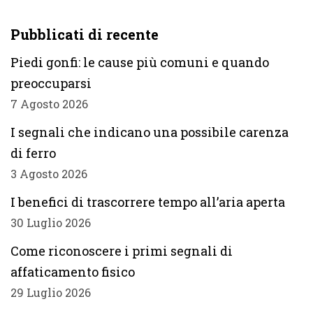
Pubblicati di recente
Piedi gonfi: le cause più comuni e quando
preoccuparsi
7 Agosto 2026
I segnali che indicano una possibile carenza
di ferro
3 Agosto 2026
I benefici di trascorrere tempo all’aria aperta
30 Luglio 2026
Come riconoscere i primi segnali di
affaticamento fisico
29 Luglio 2026