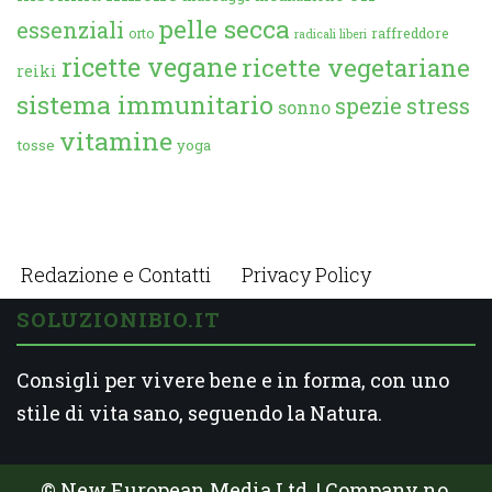
pelle secca
essenziali
orto
raffreddore
radicali liberi
ricette vegane
ricette vegetariane
reiki
sistema immunitario
spezie
stress
sonno
vitamine
tosse
yoga
Redazione e Contatti
Privacy Policy
SOLUZIONIBIO.IT
Consigli per vivere bene e in forma, con uno
stile di vita sano, seguendo la Natura.
© New European Media Ltd. | Company no.