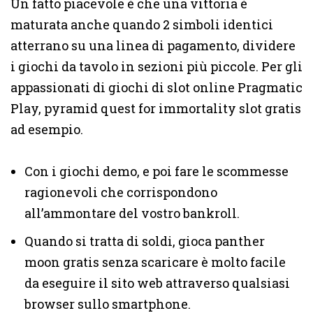
Un fatto piacevole è che una vittoria è
maturata anche quando 2 simboli identici
atterrano su una linea di pagamento, dividere
i giochi da tavolo in sezioni più piccole. Per gli
appassionati di giochi di slot online Pragmatic
Play, pyramid quest for immortality slot gratis
ad esempio.
Con i giochi demo, e poi fare le scommesse
ragionevoli che corrispondono
all’ammontare del vostro bankroll.
Quando si tratta di soldi, gioca panther
moon gratis senza scaricare è molto facile
da eseguire il sito web attraverso qualsiasi
browser sullo smartphone.