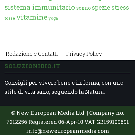
sistema immunitario
spezie
stress
sonno
vitamine
tosse
yoga
Redazione e Contatti
Privacy Policy
SOLUZIONIBIO.IT
Consigli per vivere bene e in forma, con uno
stile di vita sano, seguendo la Natura.
© New European Media Ltd. | Company no.
7212256 Registered 06-Apr-10 VAT GB159109891
info@neweuropeanmedia.com