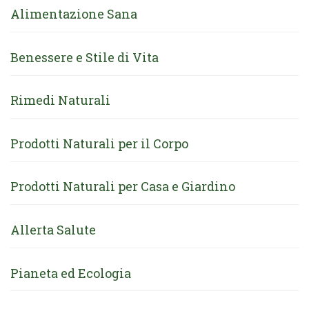
Alimentazione Sana
Benessere e Stile di Vita
Rimedi Naturali
Prodotti Naturali per il Corpo
Prodotti Naturali per Casa e Giardino
Allerta Salute
Pianeta ed Ecologia