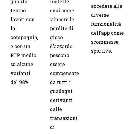
quanto
roulette
accedere alle
tempo
snai come
diverse
lavori con
vincere le
funzionalità
la
perdite di
dell’app come
compagnia,
gioco
scommesse
e con un
d’azzardo
sportive.
RTP medio
possono
su alcune
essere
varianti
compensate
del 98%.
da tutti i
guadagni
derivanti
dalle
transazioni
di