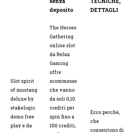
senza
TECNICHE,
deposito
DETTAGLI
The Heroes
Gathering
online slot
da Relax
Gaming
offre
Slot spirit
scommesse
of mustang
che vanno
deluxe by
da soli 0,10
stakelogic
crediti per
Ecco perché,
demo free
spin fino a
che
play e da
100 crediti,
consentono di