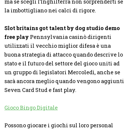
ma se scegli l’Inghilterra non sorprenderti se
la imbottigliano nei calci di rigore.
Slot britains got talent by dog studio demo
free play
Pennsylvania casinò dirigenti
utilizzati il vecchio miglior difesa è una
buona strategia di attacco quando descrive lo
stato e il futuro del settore del gioco uniti ad
un gruppo di legislatori Mercoledì, anche se
sarà ancora meglio quando vengono aggiunti
Seven Card Stud e fast play.
Gioco Bingo Digitale
Possono giocare i giochi sul loro personal