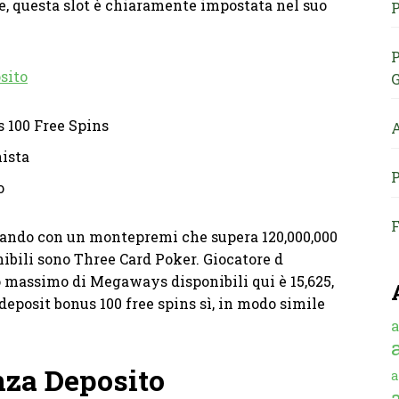
te, questa slot è chiaramente impostata nel suo
P
P
sito
G
 100 Free Spins
A
nista
P
o
F
agando con un montepremi che supera 120,000,000
nibili sono Three Card Poker. Giocatore d
 massimo di Megaways disponibili qui è 15,625,
deposit bonus 100 free spins sì, in modo simile
a
nza Deposito
a