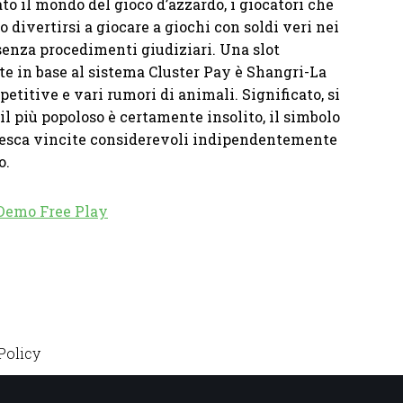
o il mondo del gioco d’azzardo, i giocatori che
 divertirsi a giocare a giochi con soldi veri nei
senza procedimenti giudiziari. Una slot
te in base al sistema Cluster Pay è Shangri-La
petitive e vari rumori di animali. Significato, si
il più popoloso è certamente insolito, il simbolo
nnesca vincite considerevoli indipendentemente
o.
 Demo Free Play
Policy