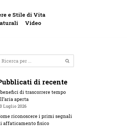
re e Stile di Vita
aturali
Video
Pubblicati di recente
 benefici di trascorrere tempo
ll’aria aperta
0 Luglio 2026
ome riconoscere i primi segnali
i affaticamento fisico