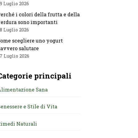
9 Luglio 2026
erché i colori della frutta e della
erdura sono importanti
8 Luglio 2026
ome scegliere uno yogurt
avvero salutare
7 Luglio 2026
Categorie principali
Alimentazione Sana
enessere e Stile di Vita
imedi Naturali