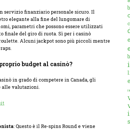
n servizio finanziario personale sicuro. Il
etro elegante alla fine del lungomare di
c
nomi, parametri che possono essere utilizzati
 finale del giro di ruota. Sì per i casinò
, roulette. Alcuni jackpot sono più piccoli mentre
craps.
proprio budget al casinò?
asinò in grado di competere in Canada, gli
 alle valutazioni.
ra
it
onista
: Questo è il Re-spins Round e viene