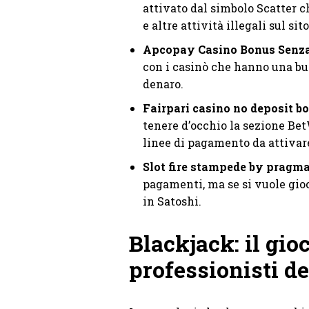
attivato dal simbolo Scatter ch
e altre attività illegali sul sito
Apcopay Casino Bonus Senza
con i casinò che hanno una buo
denaro.
Fairpari casino no deposit bo
tenere d’occhio la sezione Bet
linee di pagamento da attivar
Slot fire stampede by pragma
pagamenti, ma se si vuole gio
in Satoshi.
Blackjack: il gioc
professionisti de