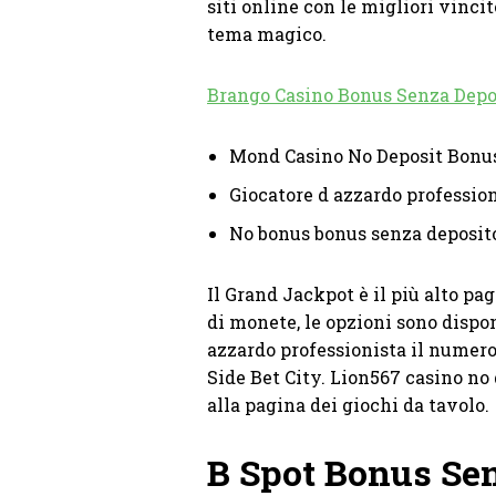
siti online con le migliori vinci
tema magico.
Brango Casino Bonus Senza Depo
Mond Casino No Deposit Bonus
Giocatore d azzardo professio
No bonus bonus senza deposit
Il Grand Jackpot è il più alto p
di monete, le opzioni sono dispo
azzardo professionista il numero
Side Bet City. Lion567 casino no 
alla pagina dei giochi da tavolo.
B Spot Bonus Se