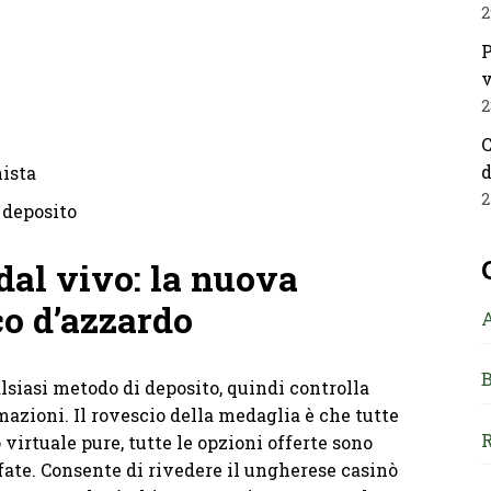
2
P
v
2
C
d
nista
2
 deposito
dal vivo: la nuova
co d’azzardo
B
lsiasi metodo di deposito, quindi controlla
mazioni. Il rovescio della medaglia è che tutte
R
 virtuale pure, tutte le opzioni offerte sono
fate. Consente di rivedere il ungherese casinò