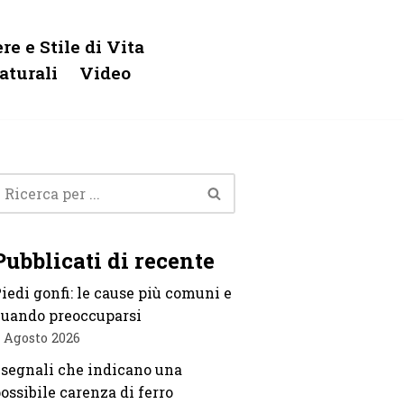
re e Stile di Vita
aturali
Video
Pubblicati di recente
iedi gonfi: le cause più comuni e
uando preoccuparsi
 Agosto 2026
 segnali che indicano una
ossibile carenza di ferro