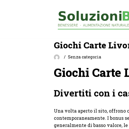
Vai
al
contenuto
Giochi Carte Livo
Senza categoria
Giochi Carte 
Divertiti con i ca
Una volta aperto il sito, offrono
contemporaneamente. I bonus se
generalmente di basso valore, l