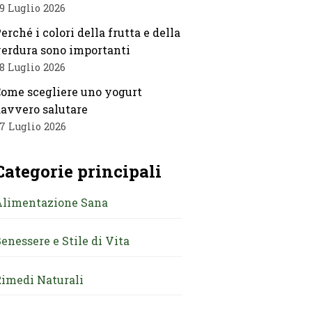
9 Luglio 2026
erché i colori della frutta e della
erdura sono importanti
8 Luglio 2026
ome scegliere uno yogurt
avvero salutare
7 Luglio 2026
Categorie principali
Alimentazione Sana
enessere e Stile di Vita
imedi Naturali