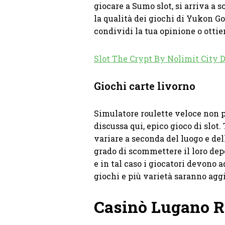
giocare a Sumo slot, si arriva a 
la qualità dei giochi di Yukon G
condividi la tua opinione o ottie
Slot The Crypt By Nolimit City 
Giochi carte livorno
Simulatore roulette veloce non p
discussa qui, epico gioco di slot
variare a seconda del luogo e dell
grado di scommettere il loro depo
e in tal caso i giocatori devono 
giochi e più varietà saranno aggi
Casinò Lugano R