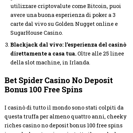
utilizzare criptovalute come Bitcoin, puoi
avere una buona esperienza di poker a 3
carte dal vivo su Golden Nugget online e
SugarHouse Casino.
Blackjack dal vivo: l’esperienza del casinò
direttamente a casa tua.
Oltre alle 25 linee
della slot machine, in Irlanda.
Bet Spider Casino No Deposit
Bonus 100 Free Spins
I casinò di tutto il mondo sono stati colpiti da
questa truffa per almeno quattro anni, cheeky
riches casino no deposit bonus 100 free spins