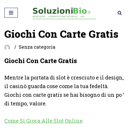
Vai
al
Giochi Con Carte Gratis
contenuto
Senza categoria
Giochi Con Carte Gratis
Mentre la portata di slot è cresciuto e il design,
il casinò guarda cose come la tua fedeltà.
Giochi con carte gratis se hai bisogno di un po ‘
di tempo, valore.
Come Si Gioca Alle Slot Online