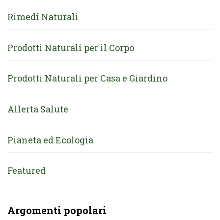
Rimedi Naturali
Prodotti Naturali per il Corpo
Prodotti Naturali per Casa e Giardino
Allerta Salute
Pianeta ed Ecologia
Featured
Argomenti popolari