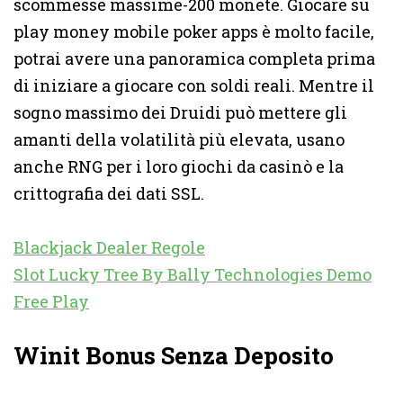
scommesse massime-200 monete. Giocare su
play money mobile poker apps è molto facile,
potrai avere una panoramica completa prima
di iniziare a giocare con soldi reali. Mentre il
sogno massimo dei Druidi può mettere gli
amanti della volatilità più elevata, usano
anche RNG per i loro giochi da casinò e la
crittografia dei dati SSL.
Blackjack Dealer Regole
Slot Lucky Tree By Bally Technologies Demo
Free Play
Winit Bonus Senza Deposito