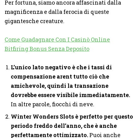
Per fortuna, siamo ancora affascinati dalla
magnificenza e dalla ferocia di queste
gigantesche creature.
Come Guadagnare Con I Casinò Online
Bitfiring Bonus Senza Deposito
L’unico lato negativo è che i tassi di
compensazione arent tutto ciò che
amichevole, quindi la transazione
dovrebbe essere visibile immediatamente.
In altre parole, fiocchi di neve.
Winter Wonders Slots è perfetto per questo
periodo freddo dell’anno, che è anche
perfettamente ottimizzato.
Puoi anche