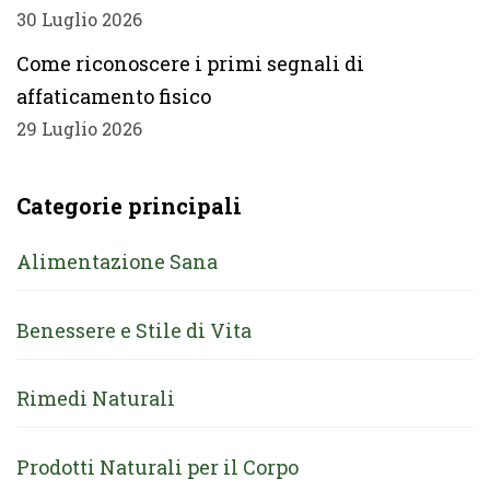
30 Luglio 2026
Come riconoscere i primi segnali di
affaticamento fisico
29 Luglio 2026
Categorie principali
Alimentazione Sana
Benessere e Stile di Vita
Rimedi Naturali
Prodotti Naturali per il Corpo