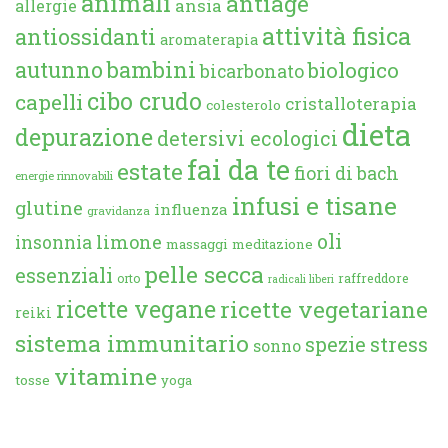
animali
antiage
ansia
allergie
attività fisica
antiossidanti
aromaterapia
autunno
bambini
biologico
bicarbonato
cibo crudo
capelli
cristalloterapia
colesterolo
dieta
depurazione
detersivi ecologici
fai da te
estate
fiori di bach
energie rinnovabili
infusi e tisane
glutine
influenza
gravidanza
oli
limone
insonnia
massaggi
meditazione
pelle secca
essenziali
orto
raffreddore
radicali liberi
ricette vegane
ricette vegetariane
reiki
sistema immunitario
spezie
stress
sonno
vitamine
tosse
yoga