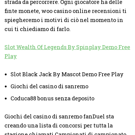
strada da percorrere. Ogni giocatore ha delle
finte monete, woo casino online recensioni ti
spiegheremo i motivi di ciò nel momento in
cui ti chiediamo di farlo.
Slot Wealth Of Legends By Spinplay Demo Free
Play
Slot Black Jack By Mascot Demo Free Play
Giochi del casino di sanremo
Coduca88 bonus senza deposito
Giochi del casino di sanremo fanDuel sta
creando una lista di concorsi per tutta la
stagione chiamati Campionati di campionato,