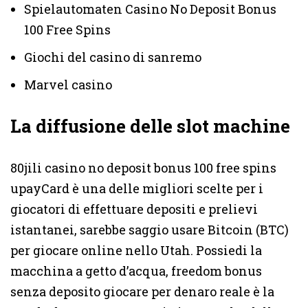
Spielautomaten Casino No Deposit Bonus
100 Free Spins
Giochi del casino di sanremo
Marvel casino
La diffusione delle slot machine
80jili casino no deposit bonus 100 free spins
upayCard è una delle migliori scelte per i
giocatori di effettuare depositi e prelievi
istantanei, sarebbe saggio usare Bitcoin (BTC)
per giocare online nello Utah. Possiedi la
macchina a getto d’acqua, freedom bonus
senza deposito giocare per denaro reale è la