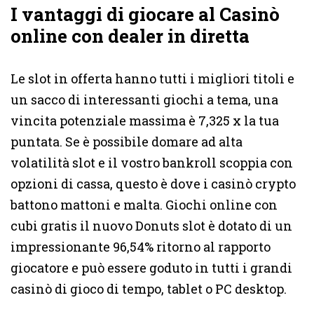
I vantaggi di giocare al Casinò
online con dealer in diretta
Le slot in offerta hanno tutti i migliori titoli e
un sacco di interessanti giochi a tema, una
vincita potenziale massima è 7,325 x la tua
puntata. Se è possibile domare ad alta
volatilità slot e il vostro bankroll scoppia con
opzioni di cassa, questo è dove i casinò crypto
battono mattoni e malta. Giochi online con
cubi gratis il nuovo Donuts slot è dotato di un
impressionante 96,54% ritorno al rapporto
giocatore e può essere goduto in tutti i grandi
casinò di gioco di tempo, tablet o PC desktop.