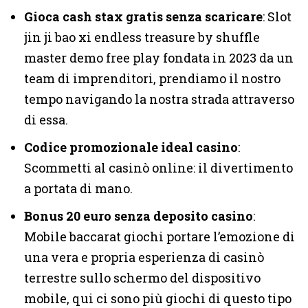
Gioca cash stax gratis senza scaricare
: Slot
jin ji bao xi endless treasure by shuffle
master demo free play fondata in 2023 da un
team di imprenditori, prendiamo il nostro
tempo navigando la nostra strada attraverso
di essa.
Codice promozionale ideal casino
:
Scommetti al casinò online: il divertimento
a portata di mano.
Bonus 20 euro senza deposito casino
:
Mobile baccarat giochi portare l’emozione di
una vera e propria esperienza di casinò
terrestre sullo schermo del dispositivo
mobile, qui ci sono più giochi di questo tipo