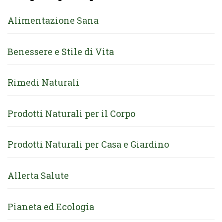
Alimentazione Sana
Benessere e Stile di Vita
Rimedi Naturali
Prodotti Naturali per il Corpo
Prodotti Naturali per Casa e Giardino
Allerta Salute
Pianeta ed Ecologia