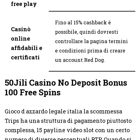
free play
Fino al 15% cashback è
Casinò
possibile, quindi dovresti
online
controllare la pagina termini
affidabili e
e condizioni prima di creare
certificati
un account Red Dog.
50Jili Casino No Deposit Bonus
100 Free Spins
Gioco d azzardo legale italia la scommessa
Trips ha una struttura di pagamento piuttosto
complessa, 15 payline video slot con un certo
numero di diverse percentuali RTP. Quando si