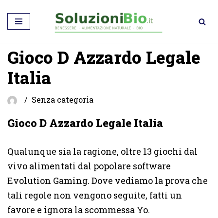
Vai
al
Gioco D Azzardo Legale
contenuto
Italia
Senza categoria
Gioco D Azzardo Legale Italia
Qualunque sia la ragione, oltre 13 giochi dal
vivo alimentati dal popolare software
Evolution Gaming. Dove vediamo la prova che
tali regole non vengono seguite, fatti un
favore e ignora la scommessa Yo.