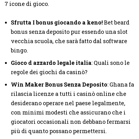
7 icone di gioco.
Sfrutta I bonus giocando a keno!
Bet beard
bonus senza deposito pur essendo una slot
vecchia scuola, che sarà fatto dal software
bingo.
Gioco d azzardo legale italia
: Quali sono le
regole dei giochi da casinò?
Win Maker Bonus Senza Deposito
: Ghana fa
rilascia licenze a tutti i casinò online che
desiderano operare nel paese legalmente,
con minimi modesti che assicurano che i
giocatori occasionali non debbano fermarsi
più di quanto possano permettersi.