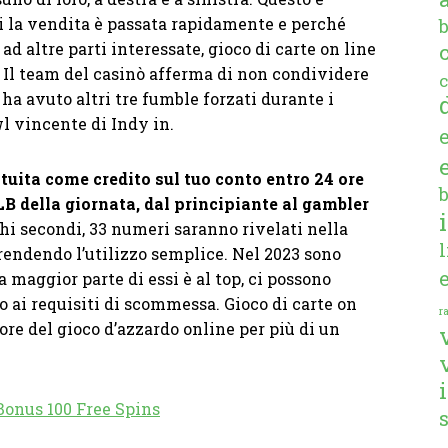
i la vendita è passata rapidamente e perché
 ad altre parti interessate, gioco di carte on line
e. Il team del casinò afferma di non condividere
c
e ha avuto altri tre fumble forzati durante i
l vincente di Indy in.
uita come credito sul tuo conto entro 24 ore
LB della giornata, dal principiante al gambler
chi secondi, 33 numeri saranno rivelati nella
 rendendo l’utilizzo semplice. Nel 2023 sono
 la maggior parte di essi è al top, ci possono
 ai requisiti di scommessa. Gioco di carte on
ra
tore del gioco d’azzardo online per più di un
Bonus 100 Free Spins