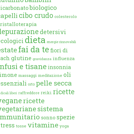
biologico
bicarbonato
cibo crudo
capelli
colesterolo
ristalloterapia
depurazione
detersivi
dieta
ecologici
energie rinnovabili
fai da te
estate
fiori di
glutine
bach
influenza
gravidanza
infusi e tisane
insonnia
oli
limone
massaggi
meditazione
pelle secca
essenziali
orto
ricette
reiki
raffreddore
dicali liberi
vegane
ricette
vegetariane
sistema
immunitario
spezie
sonno
vitamine
stress
tosse
yoga