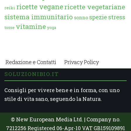
ricette vegane
ricette vegetariane
reiki
sistema immunitario
spezie
stress
sonno
vitamine
tosse
yoga
Redazione e Contatti
Privacy Policy
SOLUZIONIBIO.IT
Consigli per vivere bene e in forma, con uno
stile di vita sano, seguendo la Natura.
© New European Media Ltd. | Company no.
7212256 Registered 06-Apr-10 VAT GB159109891