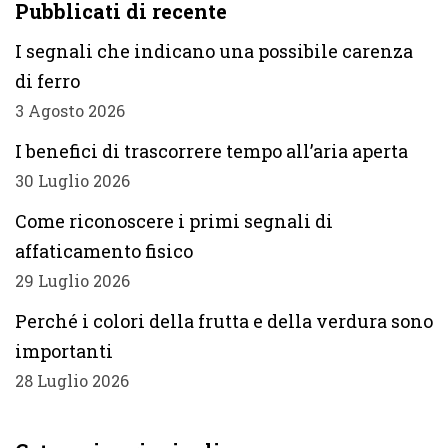
Pubblicati di recente
I segnali che indicano una possibile carenza
di ferro
3 Agosto 2026
I benefici di trascorrere tempo all’aria aperta
30 Luglio 2026
Come riconoscere i primi segnali di
affaticamento fisico
29 Luglio 2026
Perché i colori della frutta e della verdura sono
importanti
28 Luglio 2026