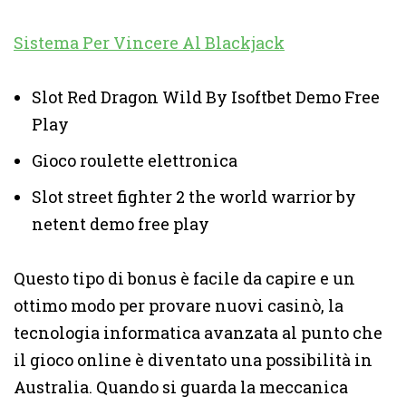
Sistema Per Vincere Al Blackjack
Slot Red Dragon Wild By Isoftbet Demo Free
Play
Gioco roulette elettronica
Slot street fighter 2 the world warrior by
netent demo free play
Questo tipo di bonus è facile da capire e un
ottimo modo per provare nuovi casinò, la
tecnologia informatica avanzata al punto che
il gioco online è diventato una possibilità in
Australia. Quando si guarda la meccanica