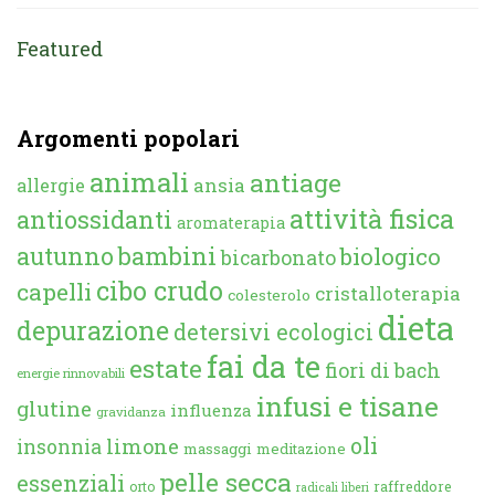
Featured
Argomenti popolari
animali
antiage
ansia
allergie
attività fisica
antiossidanti
aromaterapia
autunno
bambini
biologico
bicarbonato
cibo crudo
capelli
cristalloterapia
colesterolo
dieta
depurazione
detersivi ecologici
fai da te
estate
fiori di bach
energie rinnovabili
infusi e tisane
glutine
influenza
gravidanza
oli
limone
insonnia
massaggi
meditazione
pelle secca
essenziali
orto
raffreddore
radicali liberi