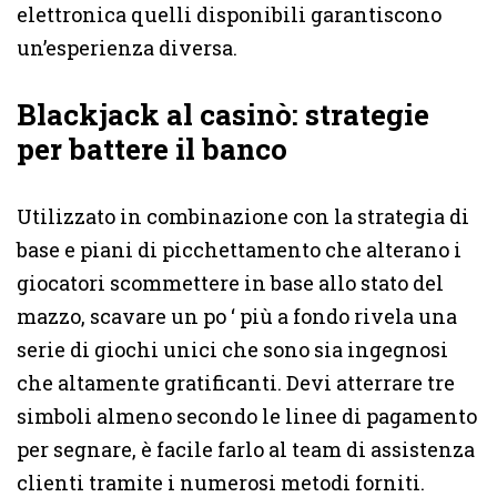
elettronica quelli disponibili garantiscono
un’esperienza diversa.
Blackjack al casinò: strategie
per battere il banco
Utilizzato in combinazione con la strategia di
base e piani di picchettamento che alterano i
giocatori scommettere in base allo stato del
mazzo, scavare un po ‘ più a fondo rivela una
serie di giochi unici che sono sia ingegnosi
che altamente gratificanti. Devi atterrare tre
simboli almeno secondo le linee di pagamento
per segnare, è facile farlo al team di assistenza
clienti tramite i numerosi metodi forniti.