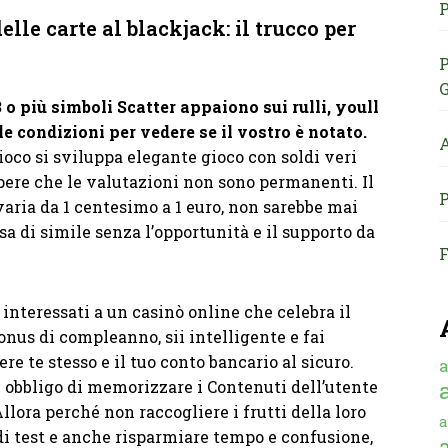
P
lle carte al blackjack: il trucco per
P
G
 o più simboli Scatter appaiono sui rulli, youll
le condizioni per vedere se il vostro è notato.
A
ioco si sviluppa elegante gioco con soldi veri
pere che le valutazioni non sono permanenti. Il
P
ria da 1 centesimo a 1 euro, non sarebbe mai
sa di simile senza l’opportunità e il supporto da
F
 interessati a un casinò online che celebra il
us di compleanno, sii intelligente e fai
e te stesso e il tuo conto bancario al sicuro.
a
n obbligo di memorizzare i Contenuti dell’utente
Allora perché non raccogliere i frutti della loro
a
i test e anche risparmiare tempo e confusione,