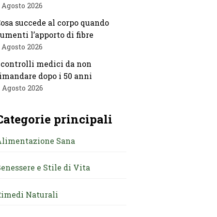
 Agosto 2026
osa succede al corpo quando
umenti l’apporto di fibre
 Agosto 2026
 controlli medici da non
imandare dopo i 50 anni
 Agosto 2026
Categorie principali
Alimentazione Sana
enessere e Stile di Vita
imedi Naturali