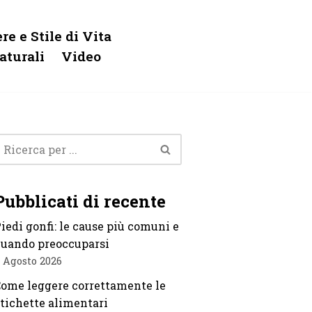
re e Stile di Vita
aturali
Video
Pubblicati di recente
iedi gonfi: le cause più comuni e
uando preoccuparsi
 Agosto 2026
ome leggere correttamente le
tichette alimentari