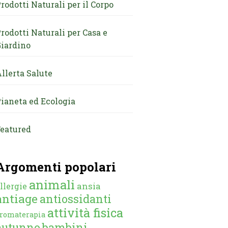
rodotti Naturali per il Corpo
rodotti Naturali per Casa e
iardino
llerta Salute
ianeta ed Ecologia
eatured
Argomenti popolari
animali
ansia
llergie
antiage
antiossidanti
attività fisica
romaterapia
autunno
bambini