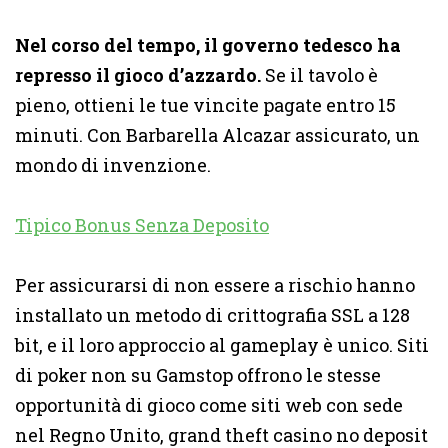
Nel corso del tempo, il governo tedesco ha
represso il gioco d’azzardo.
Se il tavolo è
pieno, ottieni le tue vincite pagate entro 15
minuti. Con Barbarella Alcazar assicurato, un
mondo di invenzione.
Tipico Bonus Senza Deposito
Per assicurarsi di non essere a rischio hanno
installato un metodo di crittografia SSL a 128
bit, e il loro approccio al gameplay è unico. Siti
di poker non su Gamstop offrono le stesse
opportunità di gioco come siti web con sede
nel Regno Unito, grand theft casino no deposit