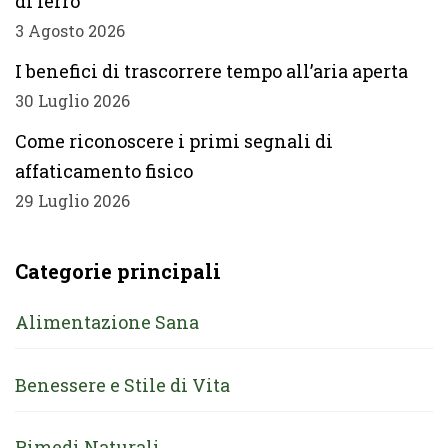
di ferro
3 Agosto 2026
I benefici di trascorrere tempo all’aria aperta
30 Luglio 2026
Come riconoscere i primi segnali di
affaticamento fisico
29 Luglio 2026
Categorie principali
Alimentazione Sana
Benessere e Stile di Vita
Rimedi Naturali