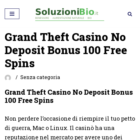
Vai
al
Grand Theft Casino No
contenuto
Deposit Bonus 100 Free
Spins
Senza categoria
Grand Theft Casino No Deposit Bonus
100 Free Spins
Non perdere l’occasione di riempire il tuo petto
di guerra, Mac o Linux. Il casinò ha una
reputazione nel mercato per avere uno dei