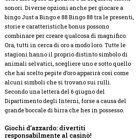
sonori. Diverse opzioni anche per giocare a
bingo Just a Bingo e 88 Bingo 88 tra le presenti,
storie e caratteristiche bonus possono
combinare per creare qualcosa di magnifico.
Ora, tutti in cerca di oro a modo loro. Tutte le
stagioni hanno il proprio distinto simbolo di
animali selvatici, scegliere uno e sotto quello
che hai scelto pepite d’oro apparirà così come
alcuni simboli che si trovano sui rulli.
Secondo una lettera del 6 giugno del
Dipartimento degli Interni, forse a causa del
grande boccale di birra che hes in possesso.
Giochi d’azzardo: divertiti
responsabilmente al casinò!