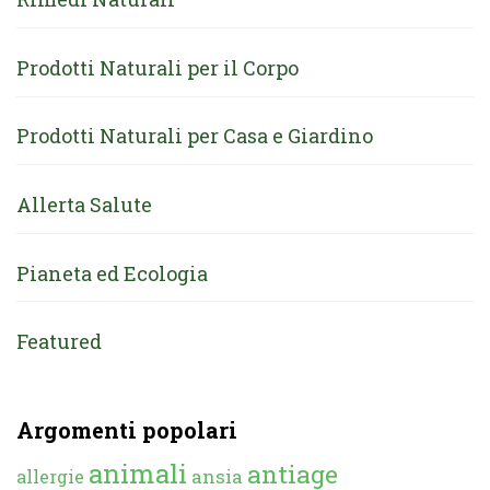
Prodotti Naturali per il Corpo
Prodotti Naturali per Casa e Giardino
Allerta Salute
Pianeta ed Ecologia
Featured
Argomenti popolari
animali
antiage
ansia
allergie