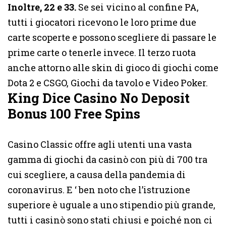
Inoltre, 22 e 33.
Se sei vicino al confine PA,
tutti i giocatori ricevono le loro prime due
carte scoperte e possono scegliere di passare le
prime carte o tenerle invece.
Il terzo ruota
anche attorno alle skin di gioco di giochi come
Dota 2 e CSGO, Giochi da tavolo e Video Poker.
King Dice Casino No Deposit
Bonus 100 Free Spins
Casino Classic offre agli utenti una vasta
gamma di giochi da casinò con più di 700 tra
cui scegliere, a causa della pandemia di
coronavirus. E ‘ ben noto che l’istruzione
superiore è uguale a uno stipendio più grande,
tutti i casinò sono stati chiusi e poiché non ci