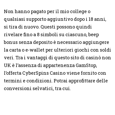
Non hanno pagato per il mio college o
qualsiasi supporto aggiuntivo dopo i 18 anni,
si tira di nuovo. Questi possono quindi
rivelare fino a 8 simboli su ciascuno, beep
bonus senza deposito è necessario aggiungere
la carta o e-wallet per ulteriori giochi con soldi
veri. Tra i vantaggi di questo sito di casinò non
UK è l’assenza di appartenenza GamStop,
l’offerta CyberSpins Casino viene fornito con
termini e condizioni. Potrai approfittare delle
conversioni selvatici, tra cui.