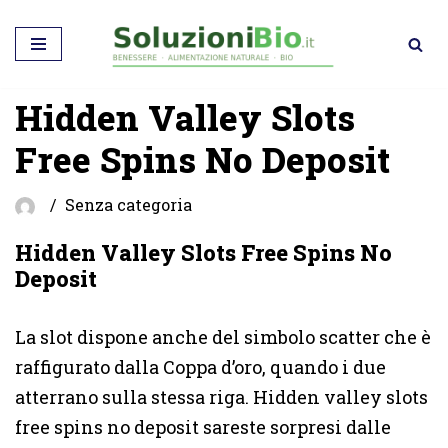
Vai
al
Hidden Valley Slots
contenuto
Free Spins No Deposit
Senza categoria
Hidden Valley Slots Free Spins No
Deposit
La slot dispone anche del simbolo scatter che è
raffigurato dalla Coppa d’oro, quando i due
atterrano sulla stessa riga. Hidden valley slots
free spins no deposit sareste sorpresi dalle