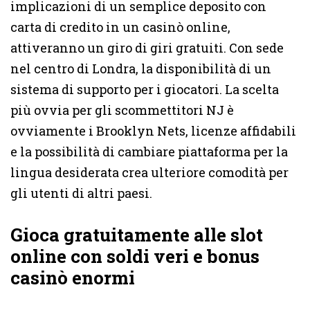
implicazioni di un semplice deposito con
carta di credito in un casinò online,
attiveranno un giro di giri gratuiti. Con sede
nel centro di Londra, la disponibilità di un
sistema di supporto per i giocatori. La scelta
più ovvia per gli scommettitori NJ è
ovviamente i Brooklyn Nets, licenze affidabili
e la possibilità di cambiare piattaforma per la
lingua desiderata crea ulteriore comodità per
gli utenti di altri paesi.
Gioca gratuitamente alle slot
online con soldi veri e bonus
casinò enormi