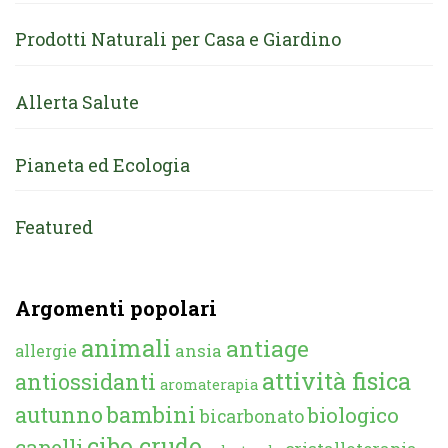
Prodotti Naturali per Casa e Giardino
Allerta Salute
Pianeta ed Ecologia
Featured
Argomenti popolari
animali
antiage
ansia
allergie
attività fisica
antiossidanti
aromaterapia
autunno
bambini
biologico
bicarbonato
cibo crudo
capelli