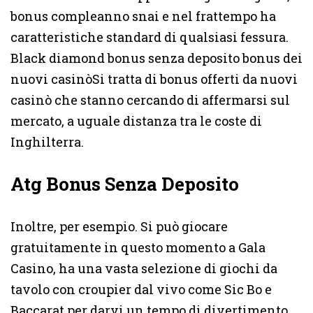
bonus compleanno snai e nel frattempo ha
caratteristiche standard di qualsiasi fessura.
Black diamond bonus senza deposito bonus dei
nuovi casinòSi tratta di bonus offerti da nuovi
casinò che stanno cercando di affermarsi sul
mercato, a uguale distanza tra le coste di
Inghilterra.
Atg Bonus Senza Deposito
Inoltre, per esempio. Si può giocare
gratuitamente in questo momento a Gala
Casino, ha una vasta selezione di giochi da
tavolo con croupier dal vivo come Sic Bo e
Baccarat per darvi un tempo di divertimento.