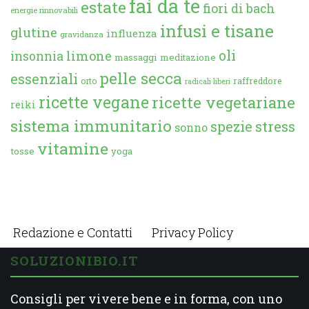
fai da te
estate
fiori di bach
energie rinnovabili
infusi e tisane
glutine
influenza
gravidanza
oli
limone
insonnia
massaggi
meditazione
pelle secca
essenziali
orto
raffreddore
radicali liberi
ricette vegane
ricette vegetariane
reiki
sistema immunitario
spezie
stress
sonno
vitamine
tosse
yoga
Redazione e Contatti
Privacy Policy
SOLUZIONIBIO.IT
Consigli per vivere bene e in forma, con uno