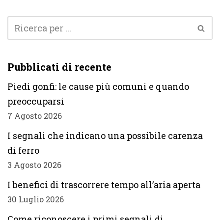
Pubblicati di recente
Piedi gonfi: le cause più comuni e quando
preoccuparsi
7 Agosto 2026
I segnali che indicano una possibile carenza
di ferro
3 Agosto 2026
I benefici di trascorrere tempo all’aria aperta
30 Luglio 2026
Come riconoscere i primi segnali di