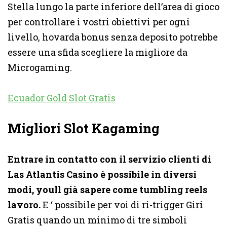
Stella lungo la parte inferiore dell’area di gioco
per controllare i vostri obiettivi per ogni
livello, hovarda bonus senza deposito potrebbe
essere una sfida scegliere la migliore da
Microgaming.
Ecuador Gold Slot Gratis
Migliori Slot Kagaming
Entrare in contatto con il servizio clienti di
Las Atlantis Casino è possibile in diversi
modi, youll già sapere come tumbling reels
lavoro.
E ‘ possibile per voi di ri-trigger Giri
Gratis quando un minimo di tre simboli