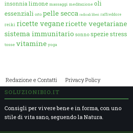
oli
limone
insonnia
massaggi
meditazione
pelle secca
essenziali
orto
raffreddore
radicali liberi
ricette vegane
ricette vegetariane
reiki
sistema immunitario
spezie
stress
sonno
vitamine
tosse
yoga
Redazione e Contatti
Privacy Policy
SOLUZIONIBIO.IT
Consigli per vivere bene e in forma, con uno
stile di vita sano, seguendo la Natura.