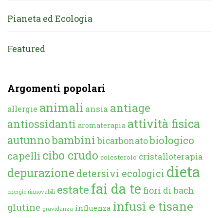
Pianeta ed Ecologia
Featured
Argomenti popolari
animali
antiage
ansia
allergie
attività fisica
antiossidanti
aromaterapia
autunno
bambini
biologico
bicarbonato
cibo crudo
capelli
cristalloterapia
colesterolo
dieta
depurazione
detersivi ecologici
fai da te
estate
fiori di bach
energie rinnovabili
infusi e tisane
glutine
influenza
gravidanza