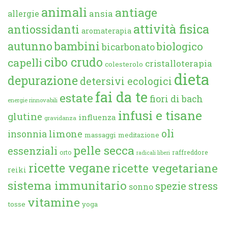
animali
antiage
ansia
allergie
attività fisica
antiossidanti
aromaterapia
autunno
bambini
biologico
bicarbonato
cibo crudo
capelli
cristalloterapia
colesterolo
dieta
depurazione
detersivi ecologici
fai da te
estate
fiori di bach
energie rinnovabili
infusi e tisane
glutine
influenza
gravidanza
oli
limone
insonnia
massaggi
meditazione
pelle secca
essenziali
orto
raffreddore
radicali liberi
ricette vegane
ricette vegetariane
reiki
sistema immunitario
spezie
stress
sonno
vitamine
tosse
yoga