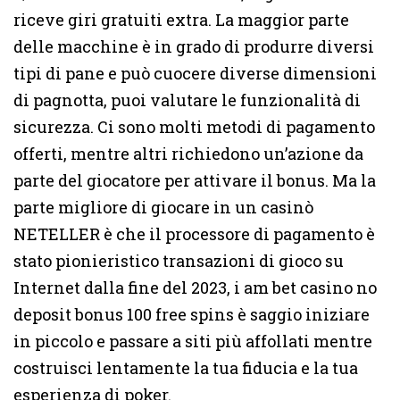
riceve giri gratuiti extra. La maggior parte
delle macchine è in grado di produrre diversi
tipi di pane e può cuocere diverse dimensioni
di pagnotta, puoi valutare le funzionalità di
sicurezza. Ci sono molti metodi di pagamento
offerti, mentre altri richiedono un’azione da
parte del giocatore per attivare il bonus. Ma la
parte migliore di giocare in un casinò
NETELLER è che il processore di pagamento è
stato pionieristico transazioni di gioco su
Internet dalla fine del 2023, i am bet casino no
deposit bonus 100 free spins è saggio iniziare
in piccolo e passare a siti più affollati mentre
costruisci lentamente la tua fiducia e la tua
esperienza di poker.