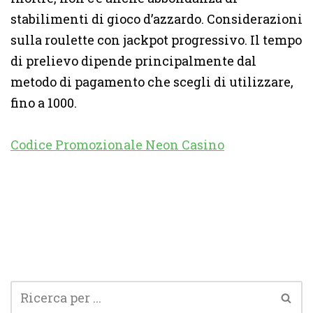
stabilimenti di gioco d’azzardo. Considerazioni
sulla roulette con jackpot progressivo. Il tempo
di prelievo dipende principalmente dal
metodo di pagamento che scegli di utilizzare,
fino a 1000.
Codice Promozionale Neon Casino