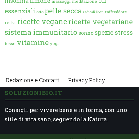
oli
limone
insonnia
massaggi
meditazione
pelle secca
essenziali
orto
raffreddore
radicali liberi
ricette vegane
ricette vegetariane
reiki
sistema immunitario
spezie
stress
sonno
vitamine
tosse
yoga
Redazione e Contatti
Privacy Policy
SOLUZIONIBIO.IT
Consigli per vivere bene e in forma, con uno
stile di vita sano, seguendo la Natura.