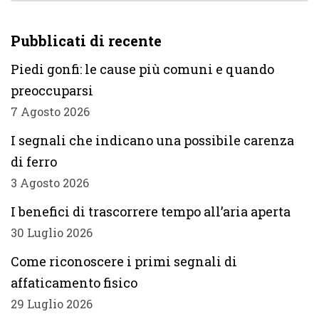
Pubblicati di recente
Piedi gonfi: le cause più comuni e quando
preoccuparsi
7 Agosto 2026
I segnali che indicano una possibile carenza
di ferro
3 Agosto 2026
I benefici di trascorrere tempo all’aria aperta
30 Luglio 2026
Come riconoscere i primi segnali di
affaticamento fisico
29 Luglio 2026