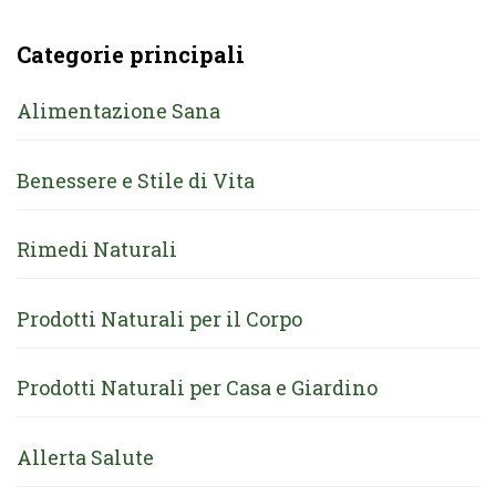
Categorie principali
Alimentazione Sana
Benessere e Stile di Vita
Rimedi Naturali
Prodotti Naturali per il Corpo
Prodotti Naturali per Casa e Giardino
Allerta Salute