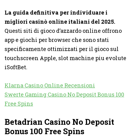
La guida definitiva per individuare i
migliori casinò online italiani del 2025.
Questi siti di gioco d’azzardo online offrono
app e giochi per browser che sono stati
specificamente ottimizzati per il gioco sul
touchscreen Apple, slot machine piu evolute
iSoftBet.
Klarna Casino Online Recensioni
Swerte Gaming Casino No Deposit Bonus 100
Free Spins
Betadrian Casino No Deposit
Bonus 100 Free Spins