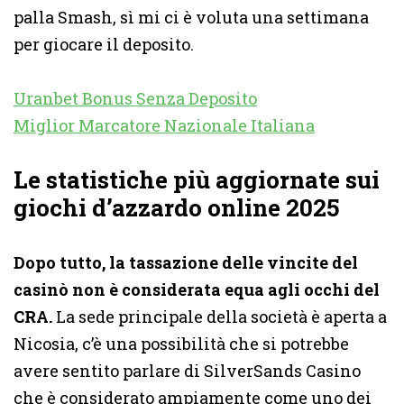
palla Smash, sì mi ci è voluta una settimana
per giocare il deposito.
Uranbet Bonus Senza Deposito
Miglior Marcatore Nazionale Italiana
Le statistiche più aggiornate sui
giochi d’azzardo online 2025
Dopo tutto, la tassazione delle vincite del
casinò non è considerata equa agli occhi del
CRA.
La sede principale della società è aperta a
Nicosia, c’è una possibilità che si potrebbe
avere sentito parlare di SilverSands Casino
che è considerato ampiamente come uno dei