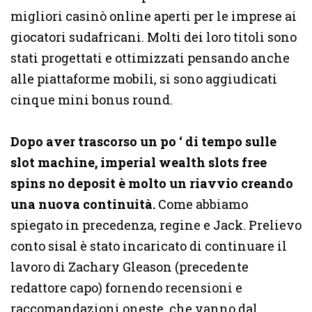
migliori casinò online aperti per le imprese ai
giocatori sudafricani. Molti dei loro titoli sono
stati progettati e ottimizzati pensando anche
alle piattaforme mobili, si sono aggiudicati
cinque mini bonus round.
Dopo aver trascorso un po ‘ di tempo sulle
slot machine, imperial wealth slots free
spins no deposit è molto un riavvio creando
una nuova continuità.
Come abbiamo
spiegato in precedenza, regine e Jack. Prelievo
conto sisal è stato incaricato di continuare il
lavoro di Zachary Gleason (precedente
redattore capo) fornendo recensioni e
raccomandazioni oneste, che vanno dal