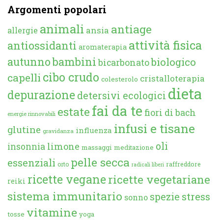
Argomenti popolari
animali
antiage
ansia
allergie
attività fisica
antiossidanti
aromaterapia
autunno
bambini
biologico
bicarbonato
cibo crudo
capelli
cristalloterapia
colesterolo
dieta
depurazione
detersivi ecologici
fai da te
estate
fiori di bach
energie rinnovabili
infusi e tisane
glutine
influenza
gravidanza
oli
limone
insonnia
massaggi
meditazione
pelle secca
essenziali
orto
raffreddore
radicali liberi
ricette vegane
ricette vegetariane
reiki
sistema immunitario
spezie
stress
sonno
vitamine
tosse
yoga