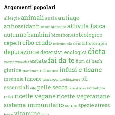
Argomenti popolari
animali
antiage
ansia
allergie
attività fisica
antiossidanti
aromaterapia
autunno
bambini
biologico
bicarbonato
cibo crudo
capelli
cristalloterapia
colesterolo
dieta
depurazione
detersivi ecologici
fai da te
estate
fiori di bach
energie rinnovabili
infusi e tisane
glutine
influenza
gravidanza
oli
limone
insonnia
massaggi
meditazione
pelle secca
essenziali
orto
raffreddore
radicali liberi
ricette vegane
ricette vegetariane
reiki
sistema immunitario
spezie
stress
sonno
vitamine
tosse
yoga