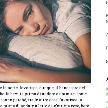
P
P
G
A
P
F
 la notte, favorisce, dunque, il benessere del
a
 bella bevuta prima di andare a dormire, come
 sonno perché, tra le altre cose, favorisce la
a
e prima di andare a letto è un’ottima cosa, bere