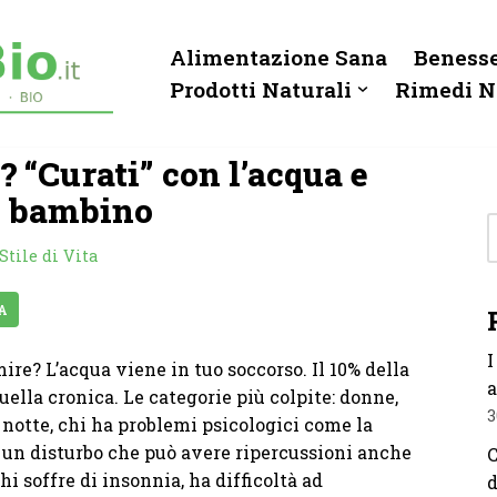
Alimentazione Sana
Benesse
Prodotti Naturali
Rimedi N
? “Curati” con l’acqua e
n bambino
Stile di Vita
A
I
mire? L’acqua viene in tuo soccorso. Il 10% della
a
uella cronica. Le categorie più colpite: donne,
3
 notte, chi ha problemi psicologici come la
di un disturbo che può avere ripercussioni anche
C
 Chi soffre di insonnia, ha difficoltà ad
d