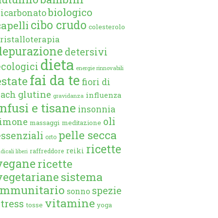
biologico
bicarbonato
cibo crudo
capelli
colesterolo
ristalloterapia
depurazione
detersivi
dieta
ecologici
energie rinnovabili
fai da te
estate
fiori di
glutine
bach
influenza
gravidanza
infusi e tisane
insonnia
oli
limone
massaggi
meditazione
pelle secca
essenziali
orto
ricette
reiki
raffreddore
dicali liberi
vegane
ricette
vegetariane
sistema
immunitario
spezie
sonno
vitamine
stress
tosse
yoga