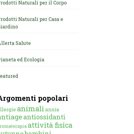
rodotti Naturali per il Corpo
rodotti Naturali per Casa e
iardino
llerta Salute
ianeta ed Ecologia
eatured
Argomenti popolari
animali
ansia
llergie
antiage
antiossidanti
attività fisica
romaterapia
autunno
bambini