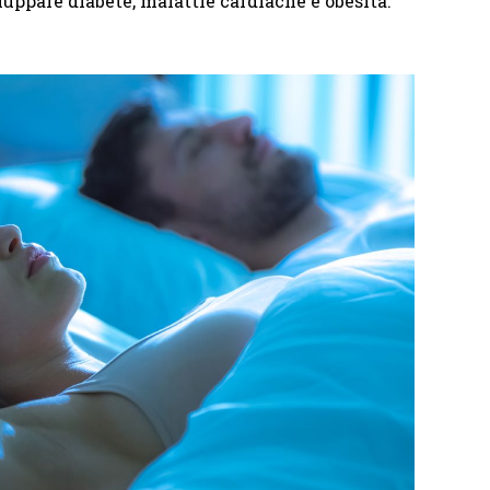
iluppare diabete, malattie cardiache e obesità.