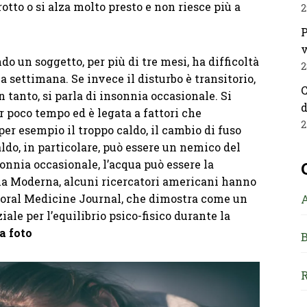
otto o si alza molto presto e non riesce più a
2
P
v
do un soggetto, per più di tre mesi, ha difficoltà
2
la settimana. Se invece il disturbo è transitorio,
C
n tanto, si parla di insonnia occasionale. Si
d
r poco tempo ed è legata a fattori che
2
per esempio il troppo caldo, il cambio di fuso
caldo, in particolare, può essere un nemico del
sonnia occasionale, l’acqua può essere la
na Moderna, alcuni ricercatori americani hanno
ioral Medicine Journal, che dimostra come un
iale per l’equilibrio psico-fisico durante la
a foto
B
R