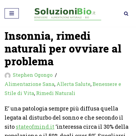
Vai
al
Insonnia, rimedi
contenuto
naturali per ovviare al
problema
Stephen Ogongo
Alimentazione Sana
,
Allerta Salute
,
Benessere e
Stile di Vita
,
Rimedi Naturali
E’ una patologia sempre più diffusa quella
legata al disturbo del sonno e che secondo il
sito
stateofmind.it
‘interessa circa il 30% della
popolazione e il 50% degli over 50’. Svegliarsi