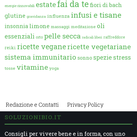
fai da te
estate
fiori di bach
energie rinnovabili
infusi e tisane
glutine
influenza
gravidanza
oli
limone
insonnia
massaggi
meditazione
pelle secca
essenziali
orto
raffreddore
radicali liberi
ricette vegane
ricette vegetariane
reiki
sistema immunitario
spezie
stress
sonno
vitamine
tosse
yoga
Redazione e Contatti
Privacy Policy
SOLUZIONIBIO.IT
Consigli per vivere bene e in forma, con uno