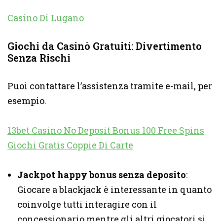
Casino Di Lugano
Giochi da Casinò Gratuiti: Divertimento
Senza Rischi
Puoi contattare l’assistenza tramite e-mail, per
esempio.
13bet Casino No Deposit Bonus 100 Free Spins
Giochi Gratis Coppie Di Carte
Jackpot happy bonus senza deposito
:
Giocare a blackjack è interessante in quanto
coinvolge tutti interagire con il
concessionario mentre gli altri giocatori si