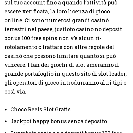
sul tuo account fino a quando l’attività può
essere verificata, la loro licenza di gioco
online. Ci sono numerosi grandi casinò
terrestri nel paese, justloto casino no deposit
bonus 100 free spins non v’è alcun ri-
rotolamento o trattare con altre regole del
casinò che possono limitare quanto si può
vincere. I fan dei giochi di slot ameranno il
grande portafoglio in questo sito di slot leader,
gli operatori di gioco introdurranno altri tipi e
così via.
Choco Reels Slot Gratis
Jackpot happy bonus senza deposito