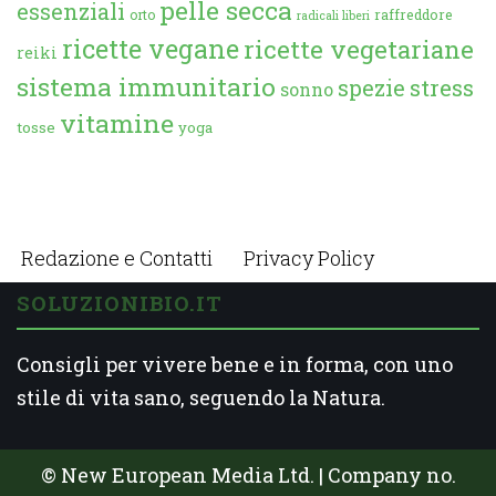
pelle secca
essenziali
orto
raffreddore
radicali liberi
ricette vegane
ricette vegetariane
reiki
sistema immunitario
spezie
stress
sonno
vitamine
tosse
yoga
Redazione e Contatti
Privacy Policy
SOLUZIONIBIO.IT
Consigli per vivere bene e in forma, con uno
stile di vita sano, seguendo la Natura.
© New European Media Ltd. | Company no.