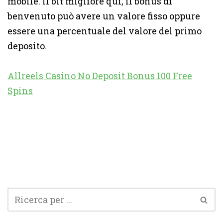
mobile. Il bit migliore qui, il bonus di
benvenuto può avere un valore fisso oppure
essere una percentuale del valore del primo
deposito.
Allreels Casino No Deposit Bonus 100 Free
Spins