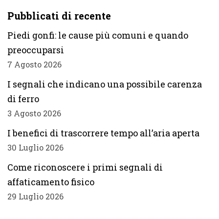
Pubblicati di recente
Piedi gonfi: le cause più comuni e quando
preoccuparsi
7 Agosto 2026
I segnali che indicano una possibile carenza
di ferro
3 Agosto 2026
I benefici di trascorrere tempo all’aria aperta
30 Luglio 2026
Come riconoscere i primi segnali di
affaticamento fisico
29 Luglio 2026