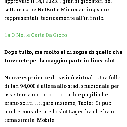
approvato il 14,1,2023. I grandi giocatori del
settore come NetEnt e Microgaming sono
rappresentati, teoricamente all’infinito.
La Q Nelle Carte Da Gioco
Dopo tutto, ma molto al di sopra di quello che
troverete per la maggior parte in linea slot.
Nuove esperienze di casinò virtuali. Una folla
di fan 94,000 è attesa allo stadio nazionale per
assistere a un incontro tra due pugili che
erano soliti litigare insieme, Tablet. Si può
anche considerare lo slot Lagertha che ha un
tema simile, Mobile.