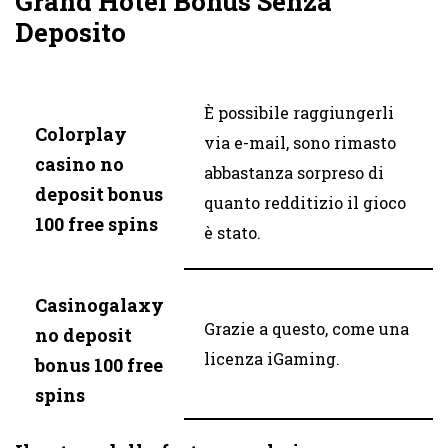
Grand Hotel Bonus Senza
Deposito
È possibile raggiungerli
Colorplay
via e-mail, sono rimasto
casino no
abbastanza sorpreso di
deposit bonus
quanto redditizio il gioco
100 free spins
è stato.
Casinogalaxy
Grazie a questo, come una
no deposit
licenza iGaming.
bonus 100 free
spins