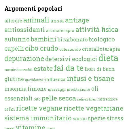
Argomenti popolari
animali
antiage
ansia
allergie
attività fisica
antiossidanti
aromaterapia
autunno
bambini
biologico
bicarbonato
cibo crudo
capelli
cristalloterapia
colesterolo
dieta
depurazione
detersivi ecologici
fai da te
estate
fiori di bach
energie rinnovabili
infusi e tisane
glutine
influenza
gravidanza
oli
limone
insonnia
massaggi
meditazione
pelle secca
essenziali
orto
raffreddore
radicali liberi
ricette vegane
ricette vegetariane
reiki
sistema immunitario
spezie
stress
sonno
vitamine
tosse
yoga