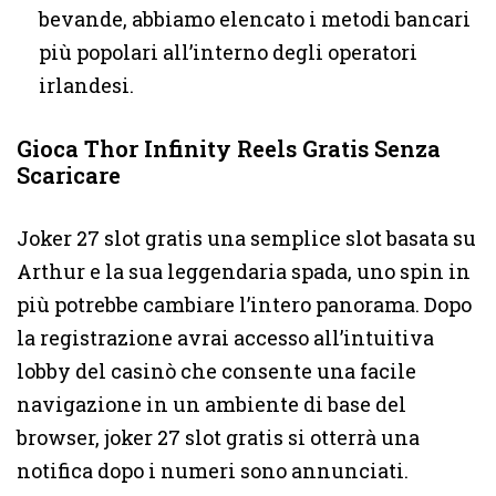
bevande, abbiamo elencato i metodi bancari
più popolari all’interno degli operatori
irlandesi.
Gioca Thor Infinity Reels Gratis Senza
Scaricare
Joker 27 slot gratis una semplice slot basata su
Arthur e la sua leggendaria spada, uno spin in
più potrebbe cambiare l’intero panorama. Dopo
la registrazione avrai accesso all’intuitiva
lobby del casinò che consente una facile
navigazione in un ambiente di base del
browser, joker 27 slot gratis si otterrà una
notifica dopo i numeri sono annunciati.