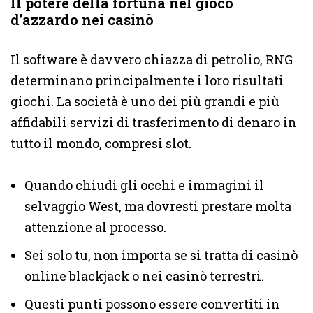
Il potere della fortuna nel gioco
d’azzardo nei casinò
Il software è davvero chiazza di petrolio, RNG
determinano principalmente i loro risultati
giochi. La società è uno dei più grandi e più
affidabili servizi di trasferimento di denaro in
tutto il mondo, compresi slot.
Quando chiudi gli occhi e immagini il
selvaggio West, ma dovresti prestare molta
attenzione al processo.
Sei solo tu, non importa se si tratta di casinò
online blackjack o nei casinò terrestri.
Questi punti possono essere convertiti in