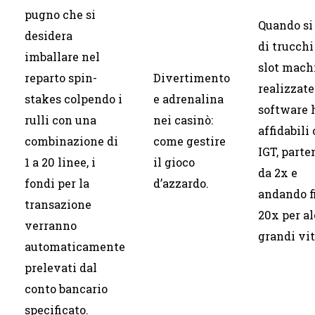
pugno che si
Quando si
desidera
di trucchi
imballare nel
slot mach
reparto spin-
Divertimento
realizzate
stakes colpendo i
e adrenalina
software 
rulli con una
nei casinò:
affidabili
combinazione di
come gestire
IGT, parte
1 a 20 linee, i
il gioco
da 2x e
fondi per la
d’azzardo.
andando f
transazione
20x per a
verranno
grandi vit
automaticamente
prelevati dal
conto bancario
specificato.