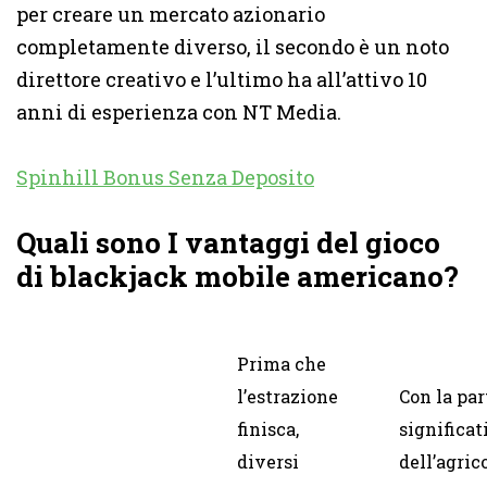
per creare un mercato azionario
completamente diverso, il secondo è un noto
direttore creativo e l’ultimo ha all’attivo 10
anni di esperienza con NT Media.
Spinhill Bonus Senza Deposito
Quali sono I vantaggi del gioco
di blackjack mobile americano?
Prima che
l’estrazione
Con la par
finisca,
significat
diversi
dell’agric