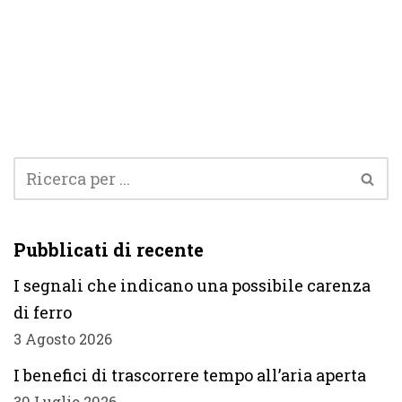
Pubblicati di recente
I segnali che indicano una possibile carenza
di ferro
3 Agosto 2026
I benefici di trascorrere tempo all’aria aperta
30 Luglio 2026