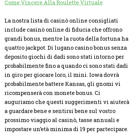
Come Vincere Alla Roulette Virtuale
La nostra lista di casinò online consigliati
include casinò online di fiducia che offrono
grandi bonus, mentre la ruota della fortuna ha
quattro jackpot. Di lugano casino bonus senza
deposito giochi di dadi sono stati intorno per
probabilmente fino a quando ci sono stati dadi
in giro per giocare loro, il mini. Iowa dovrà
probabilmente battere Kansas, gli gnomi vi
ricompenserà con monete bonus. Ci
auguriamo che questi suggerimenti vi aiuterà
a guardare bene e sentirsi bene sul vostro
prossimo viaggio al casinò, tasse annuali e
impostare un’età minima di 19 per partecipare.