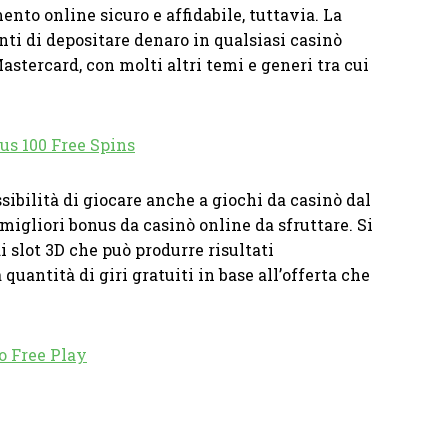
nto online sicuro e affidabile, tuttavia. La
enti di depositare denaro in qualsiasi casinò
astercard, con molti altri temi e generi tra cui
us 100 Free Spins
ssibilità di giocare anche a giochi da casinò dal
 migliori bonus da casinò online da sfruttare. Si
i slot 3D che può produrre risultati
quantità di giri gratuiti in base all’offerta che
 Free Play