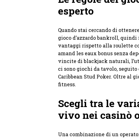
esperto
Quando stai cercando di ottenere
gioco d’azzardo bankroll, quindi 
vantaggi rispetto alla roulette co
amand les eaux bonus senza depo
vincite di blackjack naturali, l
ci sono giochi da tavolo, seguit
Caribbean Stud Poker. Oltre al gi
fitness.
Scegli tra le var
vivo nei casinò 
Una combinazione di un operator