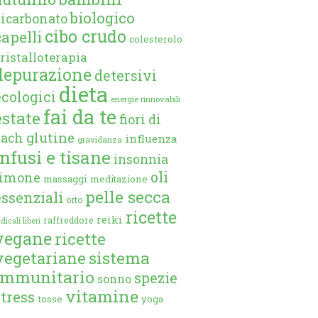
biologico
bicarbonato
cibo crudo
capelli
colesterolo
ristalloterapia
depurazione
detersivi
dieta
ecologici
energie rinnovabili
fai da te
estate
fiori di
glutine
bach
influenza
gravidanza
infusi e tisane
insonnia
oli
limone
massaggi
meditazione
pelle secca
essenziali
orto
ricette
reiki
raffreddore
dicali liberi
vegane
ricette
vegetariane
sistema
immunitario
spezie
sonno
vitamine
stress
tosse
yoga