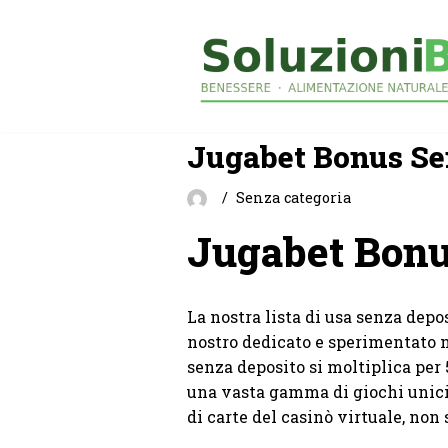
Vai
al
contenuto
Jugabet Bonus Se
Senza categoria
Jugabet Bonu
La nostra lista di usa senza depo
nostro dedicato e sperimentato no
senza deposito si moltiplica per 5
una vasta gamma di giochi unici. 
di carte del casinò virtuale, non