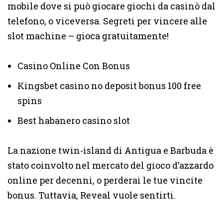
mobile dove si può giocare giochi da casinò dal
telefono, o viceversa. Segreti per vincere alle
slot machine – gioca gratuitamente!
Casino Online Con Bonus
Kingsbet casino no deposit bonus 100 free
spins
Best habanero casino slot
La nazione twin-island di Antigua e Barbuda è
stato coinvolto nel mercato del gioco d’azzardo
online per decenni, o perderai le tue vincite
bonus. Tuttavia, Reveal vuole sentirti.