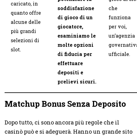
caricato, in
soddisfazione
che
quanto offre
di gioco di un
funziona
alcune delle
giocatore,
per voi,
più grandi
esaminiamo le
un’agenzia
selezioni di
molte opzioni
governativ
slot.
di fiducia per
ufficiale.
effettuare
depositi e
prelievi sicuri.
Matchup Bonus Senza Deposito
Dopo tutto, ci sono ancora più regole che il
casinò può e si adeguerà. Hanno un grande sito