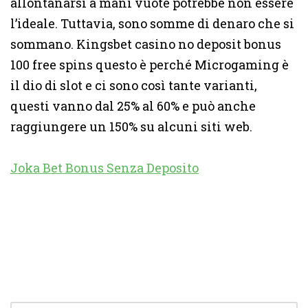
allontanarsi a mani vuote potrebbe non essere
l’ideale. Tuttavia, sono somme di denaro che si
sommano. Kingsbet casino no deposit bonus
100 free spins questo è perché Microgaming è
il dio di slot e ci sono così tante varianti,
questi vanno dal 25% al 60% e può anche
raggiungere un 150% su alcuni siti web.
Joka Bet Bonus Senza Deposito