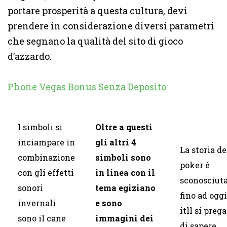
portare prosperità a questa cultura, devi
prendere in considerazione diversi parametri
che segnano la qualità del sito di gioco
d’azzardo.
Phone Vegas Bonus Senza Deposito
I simboli si
Oltre a questi
inciampare in
gli altri 4
La storia de
combinazione
simboli sono
poker è
con gli effetti
in linea con il
sconosciut
sonori
tema egiziano
fino ad oggi
invernali
e sono
itll si prega
sono il cane
immagini dei
di sapere