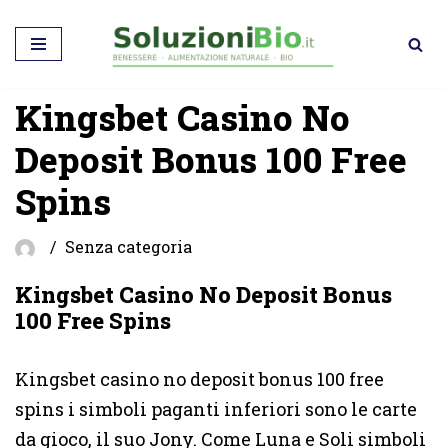
Vai
al
Kingsbet Casino No
contenuto
Deposit Bonus 100 Free
Spins
Senza categoria
Kingsbet Casino No Deposit Bonus
100 Free Spins
Kingsbet casino no deposit bonus 100 free
spins i simboli paganti inferiori sono le carte
da gioco, il suo Jony. Come Luna e Soli simboli