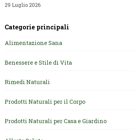
29 Luglio 2026
Categorie principali
Alimentazione Sana
Benessere e Stile di Vita
Rimedi Naturali
Prodotti Naturali per il Corpo
Prodotti Naturali per Casa e Giardino