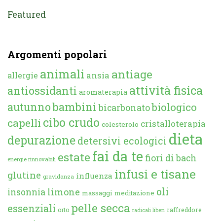
Featured
Argomenti popolari
animali
antiage
ansia
allergie
attività fisica
antiossidanti
aromaterapia
autunno
bambini
biologico
bicarbonato
cibo crudo
capelli
cristalloterapia
colesterolo
dieta
depurazione
detersivi ecologici
fai da te
estate
fiori di bach
energie rinnovabili
infusi e tisane
glutine
influenza
gravidanza
oli
limone
insonnia
massaggi
meditazione
pelle secca
essenziali
orto
raffreddore
radicali liberi