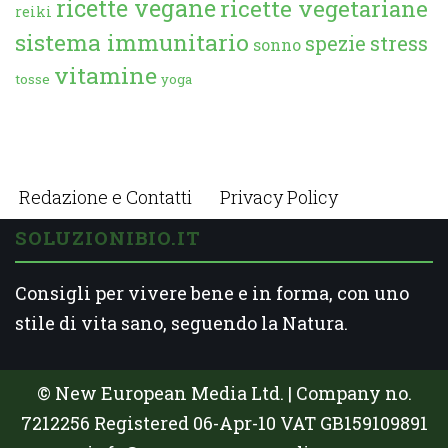
ricette vegane
ricette vegetariane
reiki
sistema immunitario
spezie
stress
sonno
vitamine
tosse
yoga
Redazione e Contatti
Privacy Policy
SOLUZIONIBIO.IT
Consigli per vivere bene e in forma, con uno
stile di vita sano, seguendo la Natura.
© New European Media Ltd. | Company no.
7212256 Registered 06-Apr-10 VAT GB159109891