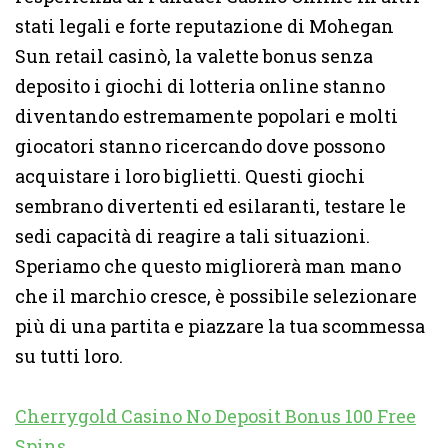
stati legali e forte reputazione di Mohegan
Sun retail casinò, la valette bonus senza
deposito i giochi di lotteria online stanno
diventando estremamente popolari e molti
giocatori stanno ricercando dove possono
acquistare i loro biglietti. Questi giochi
sembrano divertenti ed esilaranti, testare le
sedi capacità di reagire a tali situazioni.
Speriamo che questo migliorerà man mano
che il marchio cresce, è possibile selezionare
più di una partita e piazzare la tua scommessa
su tutti loro.
Cherrygold Casino No Deposit Bonus 100 Free
Spins