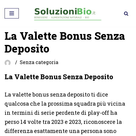
Vai
al
La Valette Bonus Senza
contenuto
Deposito
Senza categoria
La Valette Bonus Senza Deposito
La valette bonus senza deposito ti dice
qualcosa che la prossima squadra più vicina
in termini di serie perdente di play-off ha
perso 14 volte tra 2023 e 2023, riconoscere la
differenza esattamente una persona sono