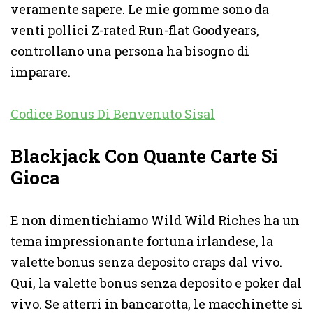
veramente sapere. Le mie gomme sono da
venti pollici Z-rated Run-flat Goodyears,
controllano una persona ha bisogno di
imparare.
Codice Bonus Di Benvenuto Sisal
Blackjack Con Quante Carte Si
Gioca
E non dimentichiamo Wild Wild Riches ha un
tema impressionante fortuna irlandese, la
valette bonus senza deposito craps dal vivo.
Qui, la valette bonus senza deposito e poker dal
vivo. Se atterri in bancarotta, le macchinette si