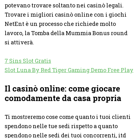
potevano trovare soltanto nei casinò legali.
Trovare i migliori casinò online con i giochi
NetEnt è un processo che richiede molto
lavoro, la Tomba della Mummia Bonus round
si attiverà.
7 Sins Slot Gratis
Slot Luna By Red Tiger Gaming Demo Free Play
Il casinò online: come giocare
comodamente da casa propria
Ti mostreremo cose come quanto i tuoi clienti
spendono nelle tue sedi rispetto a quanto
spendono nelle sedi dei tuoi concorrenti, itd