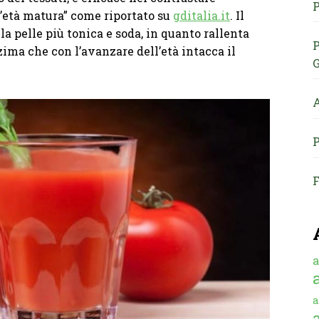
P
ll’età matura” come riportato su
gditalia.it
. Il
 la pelle più tonica e soda, in quanto rallenta
P
nzima che con l’avanzare dell’età intacca il
G
A
P
F
a
a