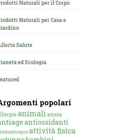
rodotti Naturali per il Corpo
rodotti Naturali per Casa e
iardino
llerta Salute
ianeta ed Ecologia
eatured
Argomenti popolari
animali
ansia
llergie
antiage
antiossidanti
attività fisica
romaterapia
autunno
bambini