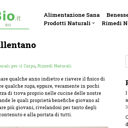
Alimentazione Sana
Benesse
Prodotti Naturali
Rimedi N
allentano
urali per il Corpo
,
Rimedi Naturali
are qualche anno indietro e riavere il fisico di
e qualche ruga, eppure, veramente in pochi
I
za di trova proprio nelle cucine delle nostre
a
ande le quali proprietà benefiche giovano al
re più giovani, rivelandosi per tanto degli
3
contenuto e alla portata di tutti.
C
d