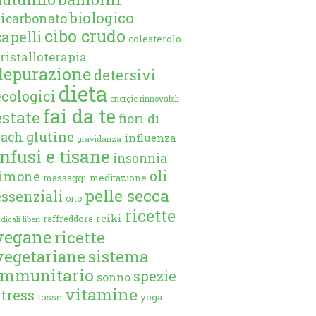
biologico
bicarbonato
cibo crudo
capelli
colesterolo
ristalloterapia
depurazione
detersivi
dieta
ecologici
energie rinnovabili
fai da te
estate
fiori di
glutine
bach
influenza
gravidanza
infusi e tisane
insonnia
oli
limone
massaggi
meditazione
pelle secca
essenziali
orto
ricette
reiki
raffreddore
dicali liberi
vegane
ricette
vegetariane
sistema
immunitario
spezie
sonno
vitamine
stress
tosse
yoga