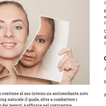
2
P
v
2
C
d
2
B
 contiene al suo interno un antiossidante noto
R
ing naturale il quale, oltre a combattere i
 dei tessuti, è efficace nel contrastare