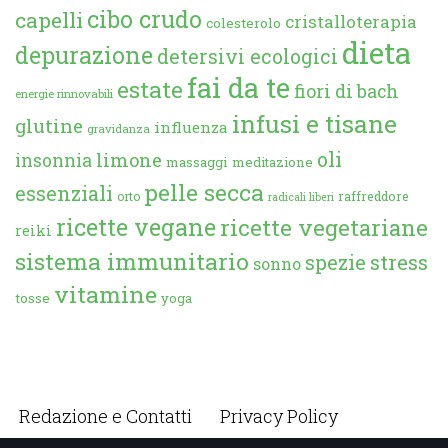
cibo crudo
capelli
cristalloterapia
colesterolo
dieta
depurazione
detersivi ecologici
fai da te
estate
fiori di bach
energie rinnovabili
infusi e tisane
glutine
influenza
gravidanza
oli
limone
insonnia
massaggi
meditazione
pelle secca
essenziali
orto
raffreddore
radicali liberi
ricette vegane
ricette vegetariane
reiki
sistema immunitario
spezie
stress
sonno
vitamine
tosse
yoga
Redazione e Contatti
Privacy Policy