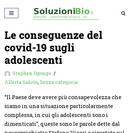
Vai
al
Le conseguenze del
contenuto
covid-19 sugli
adolescenti
Stephen Ogongo
Allerta Salute
,
Senza categoria
“Il Paese deve avere più consapevolezza che
siamo in una situazione particolarmente
complessa, in cui gli adolescenti sono i
dimenticati”, queste sono le parole dette dal
neuropsichiatra Stefano Vicari e riportate sul