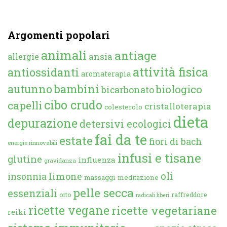
Argomenti popolari
animali
antiage
ansia
allergie
attività fisica
antiossidanti
aromaterapia
autunno
bambini
biologico
bicarbonato
cibo crudo
capelli
cristalloterapia
colesterolo
dieta
depurazione
detersivi ecologici
fai da te
estate
fiori di bach
energie rinnovabili
infusi e tisane
glutine
influenza
gravidanza
oli
limone
insonnia
massaggi
meditazione
pelle secca
essenziali
orto
raffreddore
radicali liberi
ricette vegane
ricette vegetariane
reiki