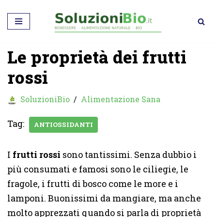
Vai
al
Le proprietà dei frutti
contenuto
rossi
SoluzioniBio
Alimentazione Sana
Tag:
ANTIOSSIDANTI
I
frutti rossi
sono tantissimi. Senza dubbio i
più consumati e famosi sono le ciliegie, le
fragole, i frutti di bosco come le more e i
lamponi. Buonissimi da mangiare, ma anche
molto apprezzati quando si parla di proprietà