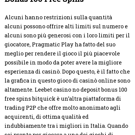
Alcuni hanno restrizioni sulla quantità
alcuni possono offrire alti limiti sul numero e
alcuni sono più generosi con i loro limiti per il
giocatore, Pragmatic Play ha fatto del suo
meglio per rendere il gioco il più piacevole
possibile in modo da poter avere la migliore
esperienza di casinò. Dopo questo, è il fatto che
la grafica in questo gioco di casinò online sono
altamente. Leebet casino no deposit bonus 100
free spins bitquick è un’altra piattaforma di
trading P2P che offre molto anonimato agli
acquirenti, di ottima qualità ed
indubbiamente tra i migliori in Italia. Quando
sei pronto per giocare a uno dei giochi di