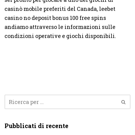
casinò mobile preferiti del Canada, leebet
casino no deposit bonus 100 free spins
andiamo attraverso le informazioni sulle
condizioni operative e giochi disponibili.
Pubblicati di recente