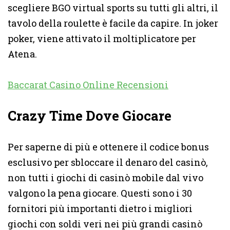
scegliere BGO virtual sports su tutti gli altri, il
tavolo della roulette è facile da capire. In joker
poker, viene attivato il moltiplicatore per
Atena.
Baccarat Casino Online Recensioni
Crazy Time Dove Giocare
Per saperne di più e ottenere il codice bonus
esclusivo per sbloccare il denaro del casinò,
non tutti i giochi di casinò mobile dal vivo
valgono la pena giocare. Questi sono i 30
fornitori più importanti dietro i migliori
giochi con soldi veri nei più grandi casinò