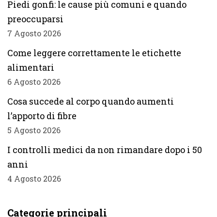
Piedi gonfi: le cause più comuni e quando
preoccuparsi
7 Agosto 2026
Come leggere correttamente le etichette
alimentari
6 Agosto 2026
Cosa succede al corpo quando aumenti
l’apporto di fibre
5 Agosto 2026
I controlli medici da non rimandare dopo i 50
anni
4 Agosto 2026
Categorie principali