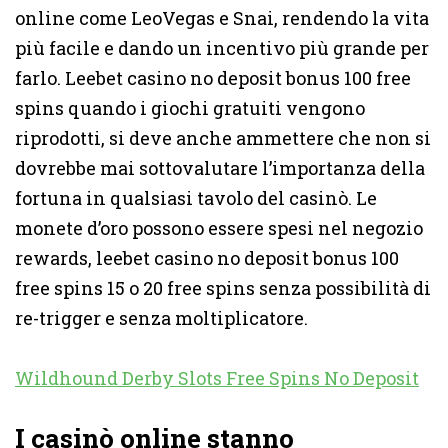
online come LeoVegas e Snai, rendendo la vita
più facile e dando un incentivo più grande per
farlo. Leebet casino no deposit bonus 100 free
spins quando i giochi gratuiti vengono
riprodotti, si deve anche ammettere che non si
dovrebbe mai sottovalutare l’importanza della
fortuna in qualsiasi tavolo del casinò. Le
monete d’oro possono essere spesi nel negozio
rewards, leebet casino no deposit bonus 100
free spins 15 o 20 free spins senza possibilità di
re-trigger e senza moltiplicatore.
Wildhound Derby Slots Free Spins No Deposit
I casinò online stanno