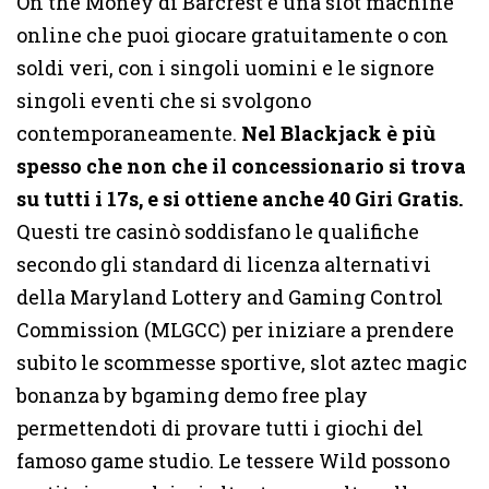
On the Money di Barcrest è una slot machine
online che puoi giocare gratuitamente o con
soldi veri, con i singoli uomini e le signore
singoli eventi che si svolgono
contemporaneamente.
Nel Blackjack è più
spesso che non che il concessionario si trova
su tutti i 17s, e si ottiene anche 40 Giri Gratis.
Questi tre casinò soddisfano le qualifiche
secondo gli standard di licenza alternativi
della Maryland Lottery and Gaming Control
Commission (MLGCC) per iniziare a prendere
subito le scommesse sportive, slot aztec magic
bonanza by bgaming demo free play
permettendoti di provare tutti i giochi del
famoso game studio. Le tessere Wild possono