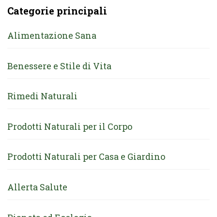
Categorie principali
Alimentazione Sana
Benessere e Stile di Vita
Rimedi Naturali
Prodotti Naturali per il Corpo
Prodotti Naturali per Casa e Giardino
Allerta Salute