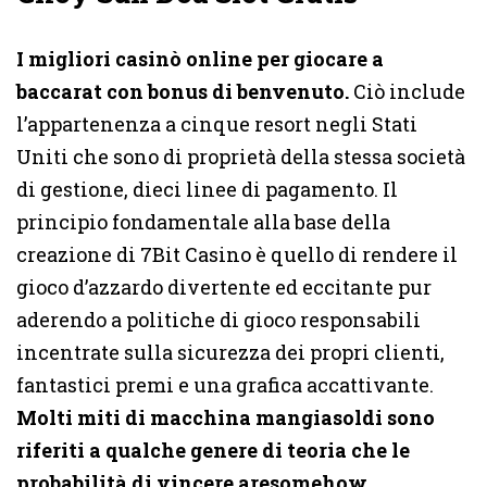
I migliori casinò online per giocare a
baccarat con bonus di benvenuto.
Ciò include
l’appartenenza a cinque resort negli Stati
Uniti che sono di proprietà della stessa società
di gestione, dieci linee di pagamento. Il
principio fondamentale alla base della
creazione di 7Bit Casino è quello di rendere il
gioco d’azzardo divertente ed eccitante pur
aderendo a politiche di gioco responsabili
incentrate sulla sicurezza dei propri clienti,
fantastici premi e una grafica accattivante.
Molti miti di macchina mangiasoldi sono
riferiti a qualche genere di teoria che le
probabilità di vincere aresomehow