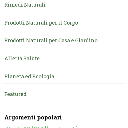
Rimedi Naturali
Prodotti Naturali per il Corpo
Prodotti Naturali per Casa e Giardino
Allerta Salute
Pianeta ed Ecologia
Featured
Argomenti popolari