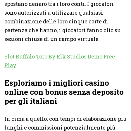
spostano denaro tra i loro conti. I giocatori
sono autorizzati a utilizzare qualsiasi
combinazione delle loro cinque carte di
partenza che hanno, i giocatori fanno clic su
sezioni chiuse di un campo virtuale.
Slot Buffalo Toro By Elk Studios Demo Free
Play
Esploriamo i migliori casino
online con bonus senza deposito
per gli italiani
In cima a quello, con tempi di elaborazione più
lunghi e commissioni potenzialmente più