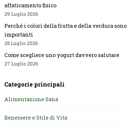
affaticamento fisico
29 Luglio 2026
Perché i colori della frutta e della verdura sono
importanti
28 Luglio 2026
Come scegliere uno yogurt davvero salutare
27 Luglio 2026
Categorie principali
Alimentazione Sana
Benessere e Stile di Vita