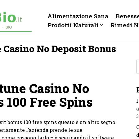
Alimentazione Sana
Benesse
Prodotti Naturali
Rimedi N
 Casino No Deposit Bonus
tune Casino No
 100 Free Spins
I
a
3
it bonus 100 free spins questo è un altro segno
C
eriamente l’azienda prende le sue
d
u come possono farlo – è scaricando il software