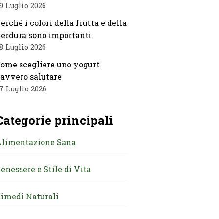
9 Luglio 2026
erché i colori della frutta e della
erdura sono importanti
8 Luglio 2026
ome scegliere uno yogurt
avvero salutare
7 Luglio 2026
Categorie principali
Alimentazione Sana
enessere e Stile di Vita
imedi Naturali