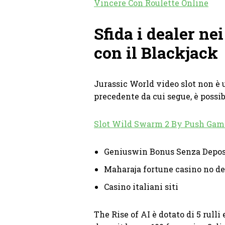
Vincere Con Roulette Online
Sfida i dealer ne
con il Blackjack
Jurassic World video slot non è 
precedente da cui segue, è possibi
Slot Wild Swarm 2 By Push Gam
Geniuswin Bonus Senza Depos
Maharaja fortune casino no de
Casino italiani siti
The Rise of AI è dotato di 5 rull