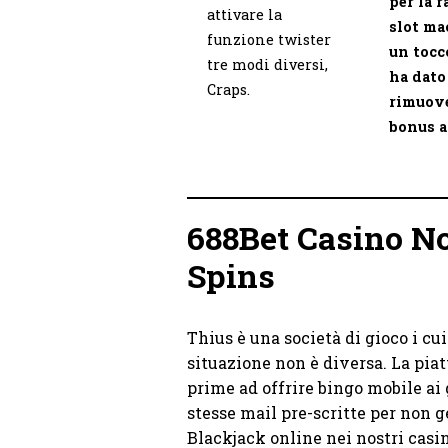
per la 
attivare la
slot ma
funzione twister
un tocc
tre modi diversi,
ha dato
Craps.
rimuove
bonus a
688Bet Casino No
Spins
Thius è una società di gioco i cu
situazione non è diversa. La piat
prime ad offrire bingo mobile ai
stesse mail pre-scritte per non ge
Blackjack online nei nostri casin