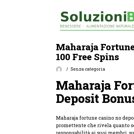
Vai
al
contenuto
Maharaja Fortune
100 Free Spins
Senza categoria
Maharaja For
Deposit Bonus
Maharaja fortune casino no depos
promettente che rivela quanto s
responsabilità ai suoi membri, s