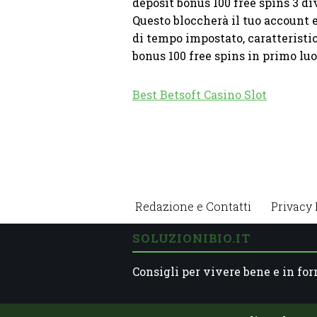
deposit bonus 100 free spins 3 d
Questo bloccherà il tuo account e
di tempo impostato, caratteristi
bonus 100 free spins in primo lu
Best Betsoft Casino Slot
Redazione e Contatti
Privacy 
SOLUZIONIBIO.IT
Consigli per vivere bene e in for