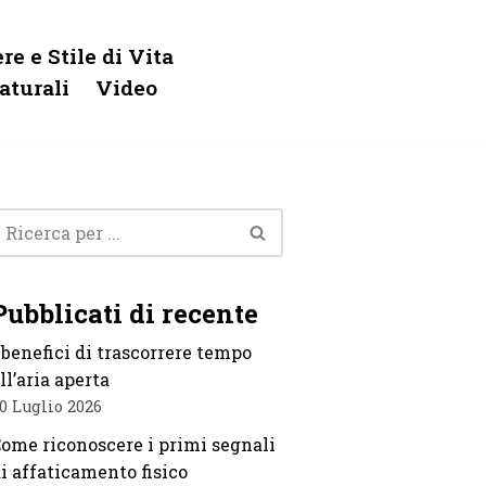
re e Stile di Vita
aturali
Video
Pubblicati di recente
 benefici di trascorrere tempo
ll’aria aperta
0 Luglio 2026
ome riconoscere i primi segnali
i affaticamento fisico