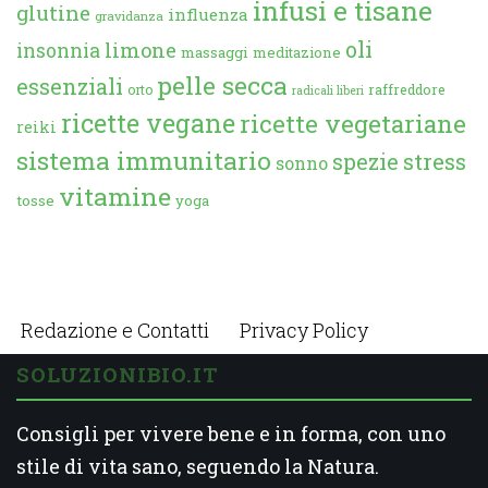
infusi e tisane
glutine
influenza
gravidanza
oli
limone
insonnia
massaggi
meditazione
pelle secca
essenziali
orto
raffreddore
radicali liberi
ricette vegane
ricette vegetariane
reiki
sistema immunitario
spezie
stress
sonno
vitamine
tosse
yoga
Redazione e Contatti
Privacy Policy
SOLUZIONIBIO.IT
Consigli per vivere bene e in forma, con uno
stile di vita sano, seguendo la Natura.