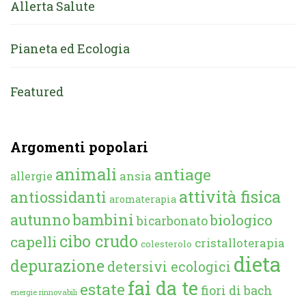
Allerta Salute
Pianeta ed Ecologia
Featured
Argomenti popolari
animali
antiage
ansia
allergie
attività fisica
antiossidanti
aromaterapia
autunno
bambini
biologico
bicarbonato
cibo crudo
capelli
cristalloterapia
colesterolo
dieta
depurazione
detersivi ecologici
fai da te
estate
fiori di bach
energie rinnovabili