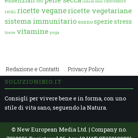
essenziali
orto
raffreddore
radicali liberi
ricette vegane
ricette vegetariane
reiki
sistema immunitario
spezie
stress
sonno
vitamine
tosse
yoga
Redazione e Contatti
Privacy Policy
SOLUZIONIBIO.IT
Consigli per vivere bene e in forma, con uno
stile di vita sano, seguendo la Natura.
© New European Media Ltd. | Company no.