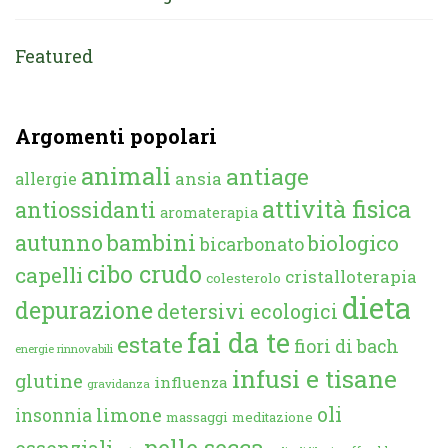
Featured
Argomenti popolari
animali
antiage
ansia
allergie
attività fisica
antiossidanti
aromaterapia
autunno
bambini
biologico
bicarbonato
cibo crudo
capelli
cristalloterapia
colesterolo
dieta
depurazione
detersivi ecologici
fai da te
estate
fiori di bach
energie rinnovabili
infusi e tisane
glutine
influenza
gravidanza
oli
limone
insonnia
massaggi
meditazione
pelle secca